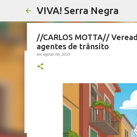
VIVA! Serra Negra
//CARLOS MOTTA// Vereador 
agentes de trânsito
em
agosto 06, 2025
//SALETE SILVA// Vereador
proposta que dá a eles par
em
agosto 05, 2026
EMENDAS IMPOSITIVAS SERRA NEGRA
0