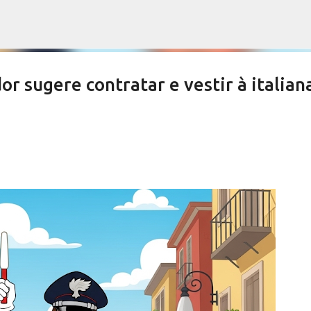
Pular para o conteúdo principal
sugere contratar e vestir à italian
es devem aprovar por unanimidade
te do Orçamento
NOTÍCIAS SERRA NEGRA
SALETE SILVA
VIVA! SERRA NEGRA