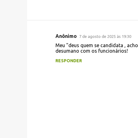
Anônimo
7 de agosto de 2025 às 19:30
C
Meu "deus quem se candidata , acho
o
desumano com os funcionários!
m
RESPONDER
e
n
t
á
r
i
o
s