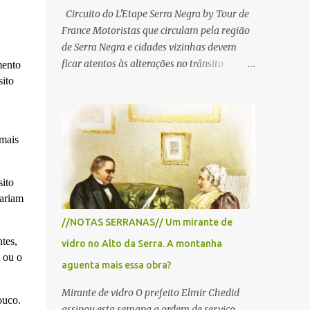
Circuito do L'Etape Serra Negra by Tour de
France Motoristas que circulam pela região
de Serra Negra e cidades vizinhas devem
ficar atentos às alterações no trânsito
mento
durante a manhã e início da tarde de
sito
domingo, 28 de junho, em razão da
realização do L'Étape Serra Negra by Tour
de France presented by Nubank.
 mais
Considerado o principal circuito de ciclismo
amador da América Latina, o evento reunirá
atletas de diferentes regiões do país e terá
sito
percursos passando pelos municípios de
nariam
Serra Negra, Amparo, Monte Alegre do Sul,
//NOTAS SERRANAS// Um mirante de
Lindoia e Socorro. Para garantir a segurança
tes,
vidro no Alto da Serra. A montanha
dos participantes e do público, diversos
 ou o
trechos de rodovias e estradas da região
aguenta mais essa obra?
serão interditados temporariamente ao
Mirante de vidro O prefeito Elmir Chedid
longo da prova. A largada será na Rua
ouco.
assinou esta semana a ordem de serviço