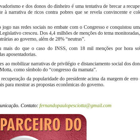
rvadorismo e dos donos do dinheiro é uma tentativa de brecar a recup
te à narrativa de ricos contra pobres que se revela convincente e co
 jogo nas redes sociais no embate com o Congresso e conquistou uma
ao Legislativo cresceu. Dos 4,4 milhões de menções do tema monitorada
ntrárias ao governo, além de 28% “neutras”.
u mais do que o caso do INSS, com 18 mil menções por hora so
as aposentadorias.
es ao mobilizar narrativas de privilégio e distanciamento social dos do
o Motta, como símbolo do “congresso da mamata”.
am recuperação da popularidade do presidente acima da margem de err
ais para mostrar as propostas econômicas do governo.
municação. Contato:
fernandopaulopesciotta@gmail.com