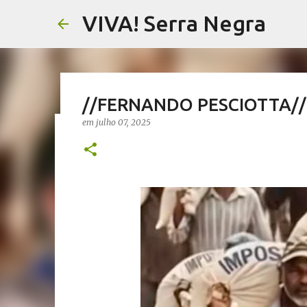
VIVA! Serra Negra
//FERNANDO PESCIOTTA// Pe
em
julho 07, 2025
//NOTAS SERRANAS// Fake N
Serra Negra
em
agosto 07, 2026
CARLOS MOTTA
NOTAS SERRANAS
VIVA! SERRA NEGRA NO AR
0