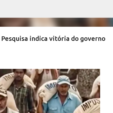
Pular para o conteúdo principal
squisa indica vitória do governo
ews derrubam índices de vacinação
SALETE SILVA
SAÚDE SERRA NEGRA
VACINAÇÃO SERRA NEGRA