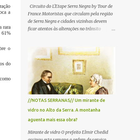
eração
Circuito do L'Etape Serra Negra by Tour de
loca a
France Motoristas que circulam pela região
de Serra Negra e cidades vizinhas devem
 rara
ficar atentos às alterações no trânsito
s, 61%
durante a manhã e início da tarde de
domingo, 28 de junho, em razão da
bre o
realização do L'Étape Serra Negra by Tour
de France presented by Nubank.
nos do
Considerado o principal circuito de ciclismo
amador da América Latina, o evento reunirá
o como
atletas de diferentes regiões do país e terá
percursos passando pelos municípios de
Serra Negra, Amparo, Monte Alegre do Sul,
//NOTAS SERRANAS// Um mirante de
Lindoia e Socorro. Para garantir a segurança
vidro no Alto da Serra. A montanha
dos participantes e do público, diversos
trechos de rodovias e estradas da região
aguenta mais essa obra?
serão interditados temporariamente ao
Mirante de vidro O prefeito Elmir Chedid
longo da prova. A largada será na Rua
assinou esta semana a ordem de serviço