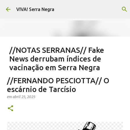
Pular para o conteúdo principal
VIVA! Serra Negra
//NOTAS SERRANAS// Fake
News derrubam índices de
vacinação em Serra Negra
em
agosto 07, 2026
CARLOS MOTTA
NOTAS SERRANAS
//FERNANDO PESCIOTTA// O
SALETE SILVA
SAÚDE SERRA NEGRA
VACINAÇÃO SERRA NEGRA
escárnio de Tarcísio
VIVA! SERRA NEGRA NO AR
em
abril 25, 2025
0