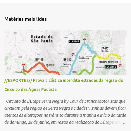
n
t
Matérias mais lidas
á
r
i
o
s
//ESPORTES// Prova ciclística interdita estradas da região do
Circuito das Águas Paulista
Circuito do L'Etape Serra Negra by Tour de France Motoristas que
circulam pela região de Serra Negra e cidades vizinhas devem ficar
atentos às alterações no trânsito durante a manhã e início da tarde
de domingo, 28 de junho, em razão da realização do L'Étape Serra
Negra by Tour de France presented by Nubank. Considerado o