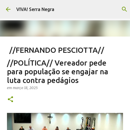
Pular para o conteúdo principal
VIVA! Serra Negra
//FERNANDO PESCIOTTA//
Território livre para mentiras
//POLÍTICA// Vereador pede
em
agosto 10, 2026
FERNANDO PESCIOTTA
para população se engajar na
NOTÍCIAS SERRA NEGRA
VIVA! SERRA NEGRA
luta contra pedágios
0
em
março 18, 2025