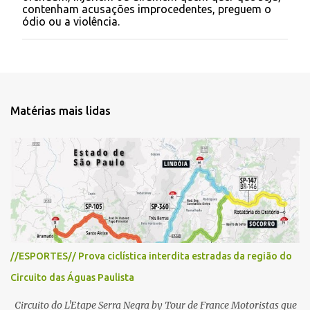
t
contenham acusações improcedentes, preguem o
a
ódio ou a violência.
r
u
m
c
o
m
e
Matérias mais lidas
n
t
á
r
i
o
//ESPORTES// Prova ciclística interdita estradas da região do
Circuito das Águas Paulista
Circuito do L'Etape Serra Negra by Tour de France Motoristas que