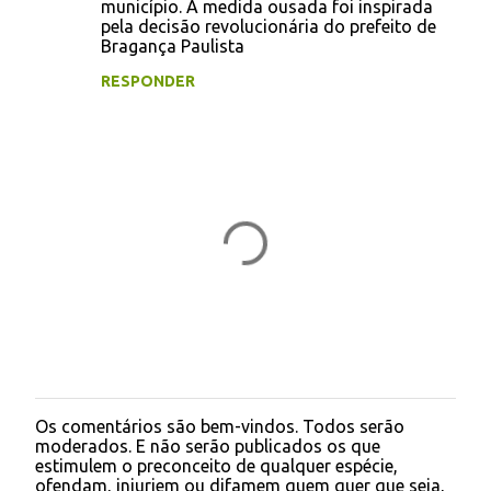
e
município. A medida ousada foi inspirada
pela decisão revolucionária do prefeito de
n
Bragança Paulista
t
RESPONDER
á
r
i
o
s
Os comentários são bem-vindos. Todos serão
P
moderados. E não serão publicados os que
o
estimulem o preconceito de qualquer espécie,
s
ofendam, injuriem ou difamem quem quer que seja,