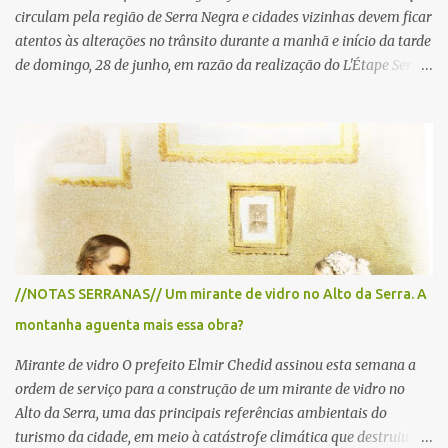
circulam pela região de Serra Negra e cidades vizinhas devem ficar
atentos às alterações no trânsito durante a manhã e início da tarde
de domingo, 28 de junho, em razão da realização do L'Étape Serra
Negra by Tour de France presented by Nubank. Considerado o
principal circuito de ciclismo amador da América Latina, o evento
reunirá atletas de diferentes regiões do país e terá percursos
passando pelos municípios de Serra Negra, Amparo, Monte Alegre
do Sul, Lindoia e Socorro. Para garantir a segurança dos
participantes e do público, diversos trechos de rodovias e estradas
da região serão interditados temporariamente ao longo da prova.
A largada será na Rua Coronel Pedro Penteado, em Serra Negra,
para cerca de 2.000 ciclistas, às 6h30. De acordo com o
//NOTAS SERRANAS// Um mirante de vidro no Alto da Serra. A
cronograma da organização e de todas as prefeituras envolvidas,
montanha aguenta mais essa obra?
as interdições ocorrerão de forma programada e os trechos serão
reabertos gradativamente depois da pass...
Mirante de vidro O prefeito Elmir Chedid assinou esta semana a
ordem de serviço para a construção de um mirante de vidro no
Alto da Serra, uma das principais referências ambientais do
turismo da cidade, em meio à catástrofe climática que destruiu o