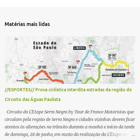
e
n
t
Matérias mais lidas
á
r
i
o
s
//ESPORTES// Prova ciclística interdita estradas da região do
Circuito das Águas Paulista
Circuito do L'Etape Serra Negra by Tour de France Motoristas que
circulam pela região de Serra Negra e cidades vizinhas devem ficar
atentos às alterações no trânsito durante a manhã e início da tarde
de domingo, 28 de junho, em razão da realização do L'Étape Serra