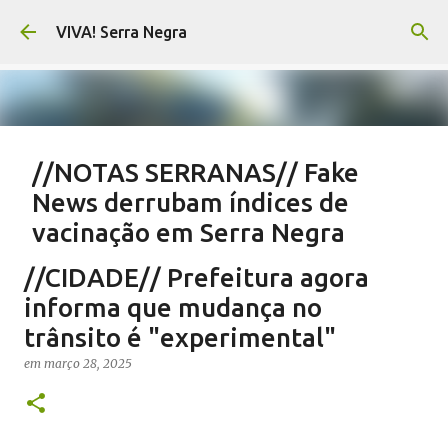
Pular para o conteúdo principal
VIVA! Serra Negra
//NOTAS SERRANAS// Fake
News derrubam índices de
vacinação em Serra Negra
em
agosto 07, 2026
CARLOS MOTTA
NOTAS SERRANAS
//CIDADE// Prefeitura agora
SALETE SILVA
SAÚDE SERRA NEGRA
VACINAÇÃO SERRA NEGRA
informa que mudança no
VIVA! SERRA NEGRA NO AR
trânsito é "experimental"
0
em
março 28, 2025