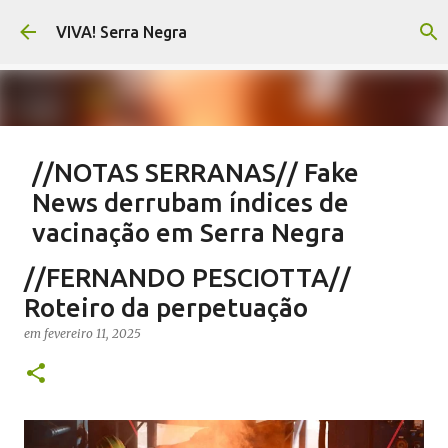
Pular para o conteúdo principal
VIVA! Serra Negra
//NOTAS SERRANAS// Fake
News derrubam índices de
vacinação em Serra Negra
em
agosto 07, 2026
CARLOS MOTTA
NOTAS SERRANAS
//FERNANDO PESCIOTTA//
SALETE SILVA
SAÚDE SERRA NEGRA
VACINAÇÃO SERRA NEGRA
Roteiro da perpetuação
VIVA! SERRA NEGRA NO AR
em
fevereiro 11, 2025
0