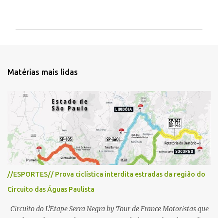
o
m
e
n
t
Matérias mais lidas
á
r
i
o
s
//ESPORTES// Prova ciclística interdita estradas da região do
Circuito das Águas Paulista
Circuito do L'Etape Serra Negra by Tour de France Motoristas que