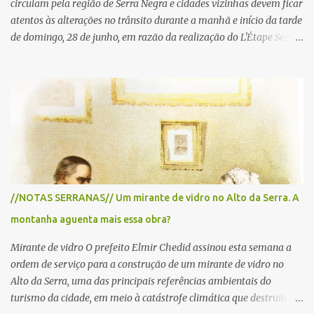
circulam pela região de Serra Negra e cidades vizinhas devem ficar
atentos às alterações no trânsito durante a manhã e início da tarde
de domingo, 28 de junho, em razão da realização do L'Étape Serra
Negra by Tour de France presented by Nubank. Considerado o
principal circuito de ciclismo amador da América Latina, o evento
reunirá atletas de diferentes regiões do país e terá percursos
passando pelos municípios de Serra Negra, Amparo, Monte Alegre
do Sul, Lindoia e Socorro. Para garantir a segurança dos
participantes e do público, diversos trechos de rodovias e estradas
da região serão interditados temporariamente ao longo da prova.
A largada será na Rua Coronel Pedro Penteado, em Serra Negra,
para cerca de 2.000 ciclistas, às 6h30. De acordo com o
//NOTAS SERRANAS// Um mirante de vidro no Alto da Serra. A
cronograma da organização e de todas as prefeituras envolvidas,
montanha aguenta mais essa obra?
as interdições ocorrerão de forma programada e os trechos serão
reabertos gradativamente depois da pass...
Mirante de vidro O prefeito Elmir Chedid assinou esta semana a
ordem de serviço para a construção de um mirante de vidro no
Alto da Serra, uma das principais referências ambientais do
turismo da cidade, em meio à catástrofe climática que destruiu o