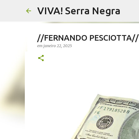
VIVA! Serra Negra
//FERNANDO PESCIOTTA// M
em
janeiro 22, 2025
//SALETE SILVA// Vereador
proposta que dá a eles par
em
agosto 05, 2026
EMENDAS IMPOSITIVAS SERRA NEGRA
0