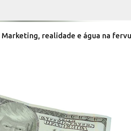
Pular para o conteúdo principal
arketing, realidade e água na ferv
es devem aprovar por unanimidade
te do Orçamento
NOTÍCIAS SERRA NEGRA
SALETE SILVA
VIVA! SERRA NEGRA