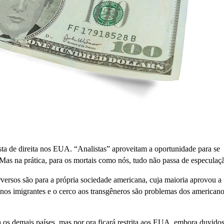
ista de direita nos EUA. “Analistas” aproveitam a oportunidade para se
 Mas na prática, para os mortais como nós, tudo não passa de especulaç
versos são para a própria sociedade americana, cuja maioria aprovou a
os imigrantes e o cerco aos transgêneros são problemas dos americano
 os demais países, mas por ora ficará restrita aos EUA, embora duvidos