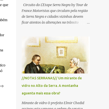
ar que
Circuito do L'Etape Serra Negra by Tour de
France Motoristas que circulam pela região
de Serra Negra e cidades vizinhas devem
ambém
ficar atentos às alterações no trânsito
durante a manhã e início da tarde de
domingo, 28 de junho, em razão da
dor
realização do L'Étape Serra Negra by Tour
de France presented by Nubank.
ma
Considerado o principal circuito de ciclismo
amador da América Latina, o evento reunirá
atletas de diferentes regiões do país e terá
tico
percursos passando pelos municípios de
só
Serra Negra, Amparo, Monte Alegre do Sul,
//NOTAS SERRANAS// Um mirante de
Lindoia e Socorro. Para garantir a segurança
 o
vidro no Alto da Serra. A montanha
dos participantes e do público, diversos
trechos de rodovias e estradas da região
aguenta mais essa obra?
serão interditados temporariamente ao
Mirante de vidro O prefeito Elmir Chedid
longo da prova. A largada será na Rua
assinou esta semana a ordem de serviço