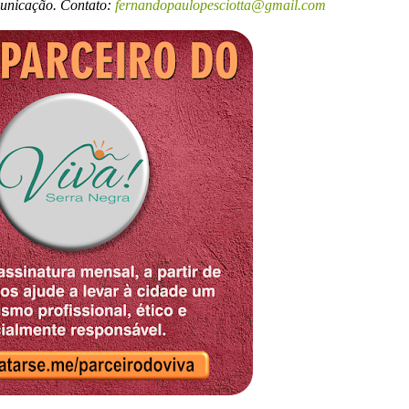
municação. Contato:
fernandopaulopesciotta@gmail.com