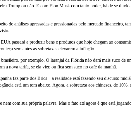
queira Trump ou não. E com Elon Musk com tanto poder, há de se duvid
eito de análises apressadas e pressionadas pelo mercado financeiro, t
isto.
os EUA passará a produzir bens e produtos que hoje chegam ao consumi
onteça sem antes as sobretaxas elevarem a inflação.
brasileiro, por exemplo. O laranjal da Flórida não dará mais suco de u
m a nova tarifa, se ela vier, ou fica sem suco no café da manhã.
anha faz parte dos Brics – a realidade está fazendo seu discurso midiá
rrogância está um tom abaixo. Agora, a sobretaxa aos chineses, de 10%, 
em com sua própria palavra. Mas o fato até agora é que está jogando