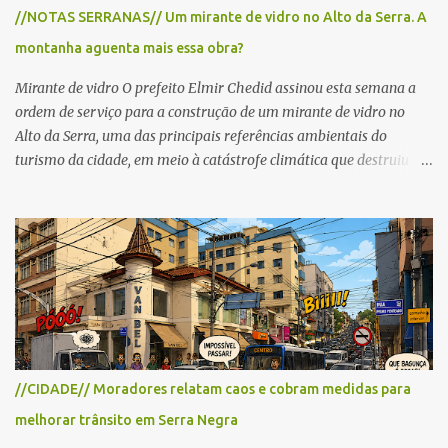
para cerca de 2.000 ciclistas, às 6h30. De acordo com o
//NOTAS SERRANAS// Um mirante de vidro no Alto da Serra. A
cronograma da organização e de todas as prefeituras envolvidas,
montanha aguenta mais essa obra?
as interdições ocorrerão de forma programada e os trechos serão
reabertos gradativamente depois da pass...
Mirante de vidro O prefeito Elmir Chedid assinou esta semana a
ordem de serviço para a construção de um mirante de vidro no
Alto da Serra, uma das principais referências ambientais do
turismo da cidade, em meio à catástrofe climática que destruiu o
Estado do Rio Grande do Sul. A tragédia suscitou novamente o
debate sobre as mudanças climáticas e o impacto do colapso
ambiental nas políticas públicas. Preservação permanente O Alto
da Serra está localizado em uma das Áreas de Preservação
Permanente no município, chamadas de APP no Código Florestal
Brasileiro, Lei nº 12.651/12. As APPS são protegidas com a função
ambiental de preservar os recursos hídricos, a paisagem, a
proteção do solo e a biodiversidade para assegurar a qualidade de
vida da população. No local já estão instaladas torres de
//CIDADE// Moradores relatam caos e cobram medidas para
transmissão de televisão e telefonia celular, contêineres de uso
melhorar trânsito em Serra Negra
comercial, sanitário público, pequenas construções e uma rampa
para a prática do voo livre. A montanha vai resistir a mais uma