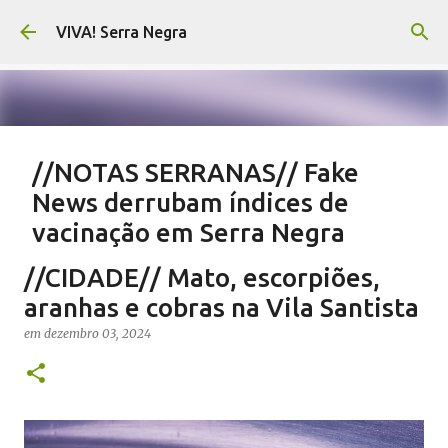
Pular para o conteúdo principal
VIVA! Serra Negra
//NOTAS SERRANAS// Fake
News derrubam índices de
vacinação em Serra Negra
em
agosto 07, 2026
CARLOS MOTTA
NOTAS SERRANAS
//CIDADE// Mato, escorpiões,
SALETE SILVA
SAÚDE SERRA NEGRA
VACINAÇÃO SERRA NEGRA
aranhas e cobras na Vila Santista
VIVA! SERRA NEGRA NO AR
em
dezembro 03, 2024
0