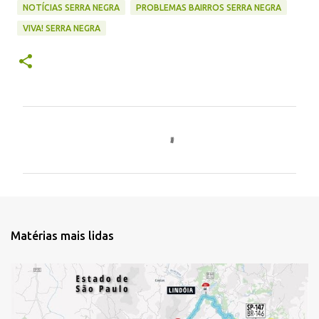
NOTÍCIAS SERRA NEGRA
PROBLEMAS BAIRROS SERRA NEGRA
VIVA! SERRA NEGRA
C
o
m
e
n
t
Matérias mais lidas
á
r
i
o