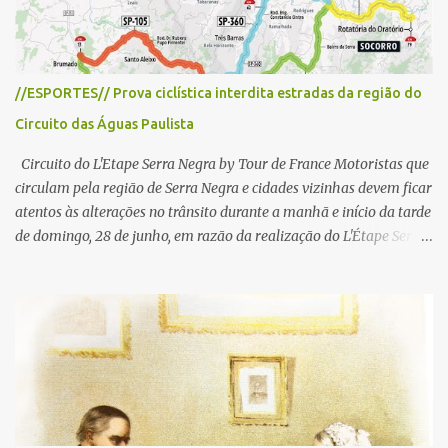
s
//ESPORTES// Prova ciclística interdita estradas da região do
Circuito das Águas Paulista
Circuito do L'Etape Serra Negra by Tour de France Motoristas que
circulam pela região de Serra Negra e cidades vizinhas devem ficar
atentos às alterações no trânsito durante a manhã e início da tarde
de domingo, 28 de junho, em razão da realização do L'Étape Serra
Negra by Tour de France presented by Nubank. Considerado o
principal circuito de ciclismo amador da América Latina, o evento
reunirá atletas de diferentes regiões do país e terá percursos
passando pelos municípios de Serra Negra, Amparo, Monte Alegre
do Sul, Lindoia e Socorro. Para garantir a segurança dos
participantes e do público, diversos trechos de rodovias e estradas
da região serão interditados temporariamente ao longo da prova.
A largada será na Rua Coronel Pedro Penteado, em Serra Negra,