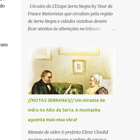
 do
Circuito do L'Etape Serra Negra by Tour de
France Motoristas que circulam pela região
de Serra Negra e cidades vizinhas devem
ficar atentos às alterações no trânsito
durante a manhã e início da tarde de
domingo, 28 de junho, em razão da
rano
realização do L'Étape Serra Negra by Tour
de France presented by Nubank.
Considerado o principal circuito de ciclismo
amador da América Latina, o evento reunirá
atletas de diferentes regiões do país e terá
percursos passando pelos municípios de
Serra Negra, Amparo, Monte Alegre do Sul,
//NOTAS SERRANAS// Um mirante de
Lindoia e Socorro. Para garantir a segurança
vidro no Alto da Serra. A montanha
dos participantes e do público, diversos
trechos de rodovias e estradas da região
aguenta mais essa obra?
serão interditados temporariamente ao
Mirante de vidro O prefeito Elmir Chedid
longo da prova. A largada será na Rua
assinou esta semana a ordem de serviço