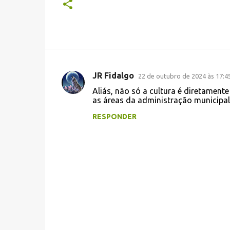
JR Fidalgo
22 de outubro de 2024 às 17:4
C
Aliás, não só a cultura é diretament
o
as áreas da administração municipal
m
RESPONDER
e
n
t
á
r
i
o
s