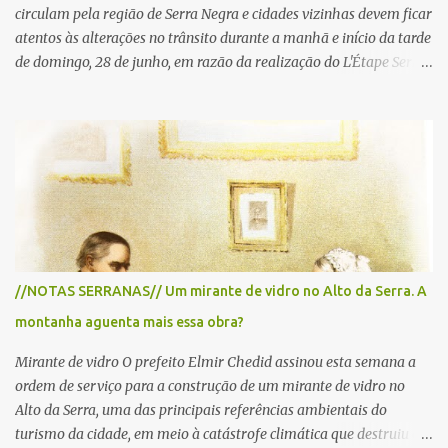
circulam pela região de Serra Negra e cidades vizinhas devem ficar
atentos às alterações no trânsito durante a manhã e início da tarde
de domingo, 28 de junho, em razão da realização do L'Étape Serra
Negra by Tour de France presented by Nubank. Considerado o
principal circuito de ciclismo amador da América Latina, o evento
reunirá atletas de diferentes regiões do país e terá percursos
passando pelos municípios de Serra Negra, Amparo, Monte Alegre
do Sul, Lindoia e Socorro. Para garantir a segurança dos
participantes e do público, diversos trechos de rodovias e estradas
da região serão interditados temporariamente ao longo da prova.
A largada será na Rua Coronel Pedro Penteado, em Serra Negra,
para cerca de 2.000 ciclistas, às 6h30. De acordo com o
//NOTAS SERRANAS// Um mirante de vidro no Alto da Serra. A
cronograma da organização e de todas as prefeituras envolvidas,
montanha aguenta mais essa obra?
as interdições ocorrerão de forma programada e os trechos serão
reabertos gradativamente depois da pass...
Mirante de vidro O prefeito Elmir Chedid assinou esta semana a
ordem de serviço para a construção de um mirante de vidro no
Alto da Serra, uma das principais referências ambientais do
turismo da cidade, em meio à catástrofe climática que destruiu o