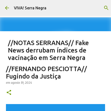
Pular para o conteúdo principal
VIVA! Serra Negra
//NOTAS SERRANAS// Fake
News derrubam índices de
vacinação em Serra Negra
em
agosto 07, 2026
CARLOS MOTTA
NOTAS SERRANAS
//FERNANDO PESCIOTTA//
SALETE SILVA
SAÚDE SERRA NEGRA
VACINAÇÃO SERRA NEGRA
Fugindo da Justiça
VIVA! SERRA NEGRA NO AR
em
agosto 19, 2024
0