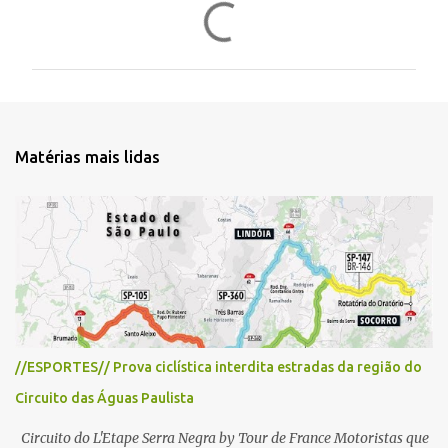
C
o
m
e
n
t
Matérias mais lidas
á
r
i
o
s
//ESPORTES// Prova ciclística interdita estradas da região do
Circuito das Águas Paulista
Circuito do L'Etape Serra Negra by Tour de France Motoristas que