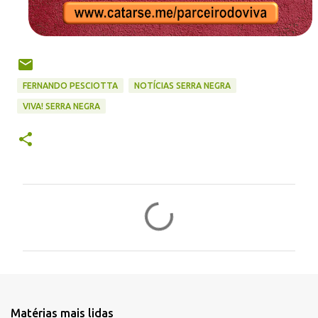
FERNANDO PESCIOTTA
NOTÍCIAS SERRA NEGRA
VIVA! SERRA NEGRA
C
o
m
e
n
t
Matérias mais lidas