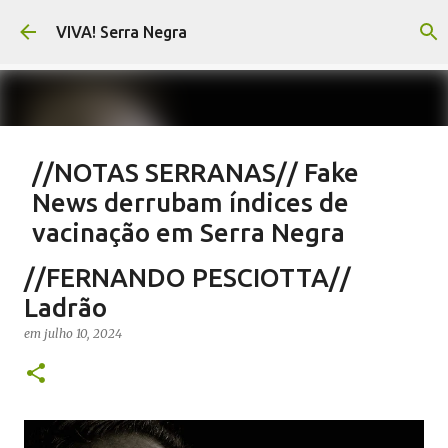
Pular para o conteúdo principal
VIVA! Serra Negra
//NOTAS SERRANAS// Fake
News derrubam índices de
vacinação em Serra Negra
em
agosto 07, 2026
CARLOS MOTTA
NOTAS SERRANAS
//FERNANDO PESCIOTTA//
SALETE SILVA
SAÚDE SERRA NEGRA
VACINAÇÃO SERRA NEGRA
Ladrão
VIVA! SERRA NEGRA NO AR
em
julho 10, 2024
0