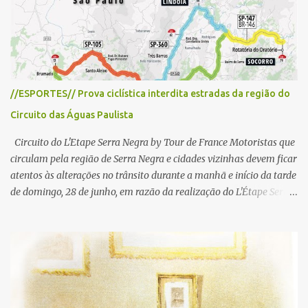
o
s
//ESPORTES// Prova ciclística interdita estradas da região do
Circuito das Águas Paulista
Circuito do L'Etape Serra Negra by Tour de France Motoristas que
circulam pela região de Serra Negra e cidades vizinhas devem ficar
atentos às alterações no trânsito durante a manhã e início da tarde
de domingo, 28 de junho, em razão da realização do L'Étape Serra
Negra by Tour de France presented by Nubank. Considerado o
principal circuito de ciclismo amador da América Latina, o evento
reunirá atletas de diferentes regiões do país e terá percursos
passando pelos municípios de Serra Negra, Amparo, Monte Alegre
do Sul, Lindoia e Socorro. Para garantir a segurança dos
participantes e do público, diversos trechos de rodovias e estradas
da região serão interditados temporariamente ao longo da prova.