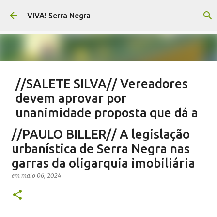
Pular para o conteúdo principal
VIVA! Serra Negra
//SALETE SILVA// Vereadores
devem aprovar por
unanimidade proposta que dá a
eles parte do Orçamento
//PAULO BILLER// A legislação
em
agosto 05, 2026
EMENDAS IMPOSITIVAS SERRA NEGRA
urbanística de Serra Negra nas
NOTÍCIAS SERRA NEGRA
SALETE SILVA
VIVA! SERRA NEGRA
garras da oligarquia imobiliária
0
em
maio 06, 2024