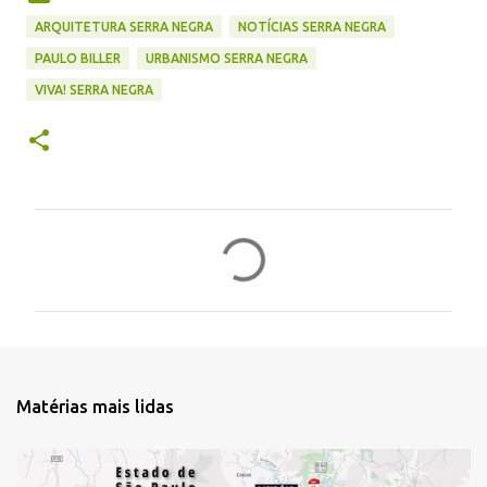
ARQUITETURA SERRA NEGRA
NOTÍCIAS SERRA NEGRA
PAULO BILLER
URBANISMO SERRA NEGRA
VIVA! SERRA NEGRA
C
o
m
e
n
t
Matérias mais lidas
á
r
i