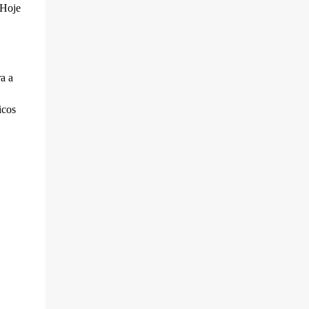
 Hoje
a a
icos