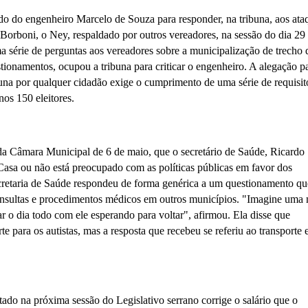
o do engenheiro Marcelo de Souza para responder, na tribuna, aos ata
 Borboni, o Ney, respaldado por outros vereadores, na sessão do dia 29
ma série de perguntas aos vereadores sobre a municipalização de trecho 
ionamentos, ocupou a tribuna para criticar o engenheiro. A alegação p
ibuna por qualquer cidadão exige o cumprimento de uma série de requisit
os 150 eleitores.
da Câmara Municipal de 6 de maio, que o secretário de Saúde, Ricardo
asa ou não está preocupado com as políticas públicas em favor dos
cretaria de Saúde respondeu de forma genérica a um questionamento qu
 consultas e procedimentos médicos em outros municípios. "Imagine uma
ar o dia todo com ele esperando para voltar", afirmou. Ela disse que
te para os autistas, mas a resposta que recebeu se referiu ao transporte
ado na próxima sessão do Legislativo serrano corrige o salário que o