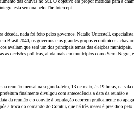
 aumento das chuvas no Sul. O objetivo era propor medidas para a cha
íntegra esta semana pelo The Intercept.
década, nada foi feito pelos governos. Natalie Unterstell, especialist
rojeto Brasil 2040, os governos e os grandes grupos econômicos achava
ticos avaliam que será um dos principais temas das eleições municipais.
as as decisões políticas, ainda mais em municípios como Serra Negra, 
ua reunião mensal na segunda-feira, 13 de maio, às 19 horas, na sala 
refeitura finalmente divulgou com antecedência a data da reunião e
 data da reunião e o convite à população ocorrem praticamente no apaga
após a troca do comando do Comtur, que há três meses é presidido pelo