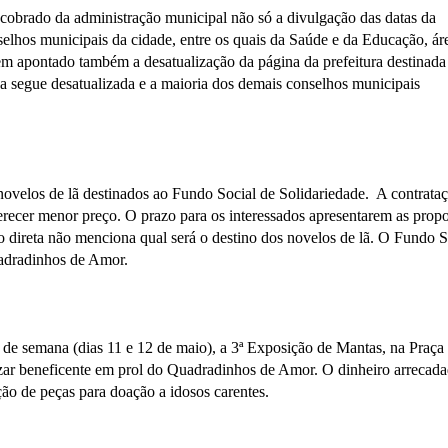
cobrado da administração municipal não só a divulgação das datas da
lhos municipais da cidade, entre os quais da Saúde e da Educação, ár
m apontado também a desatualização da página da prefeitura destinada
na segue desatualizada e a maioria dos demais conselhos municipais
e novelos de lã destinados ao Fundo Social de Solidariedade. A contrata
ferecer menor preço. O prazo para os interessados apresentarem as propo
o direta não menciona qual será o destino dos novelos de lã. O Fundo S
adradinhos de Amor.
de semana (dias 11 e 12 de maio), a 3ª Exposição de Mantas, na Praça
ar beneficente em prol do Quadradinhos de Amor. O dinheiro arrecad
ção de peças para doação a idosos carentes.