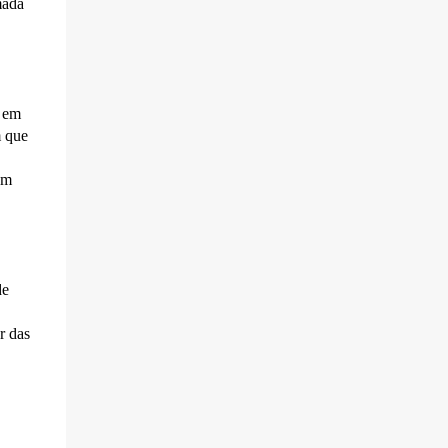
mada
Uma publicação de uma moradora nas redes
sociais sobre os congestionamentos em
Serra Negra motivou dezenas de
comentários de pessoas que relataram
dificuldades cada vez maiores para circular
a em
pela cidade, prin...
m que
em
de
r das