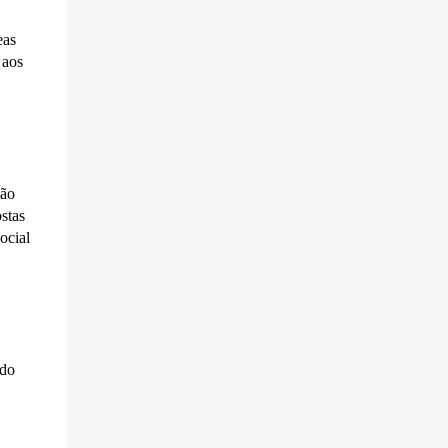
eas
 aos
ção
stas
ocial
ado