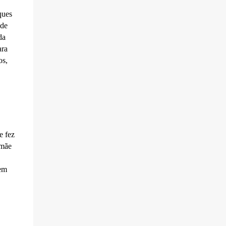
ques
 de
da
ara
os,
e fez
 mãe
 em