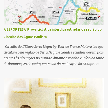
o
s
//ESPORTES// Prova ciclística interdita estradas da região do
Circuito das Águas Paulista
Circuito do L'Etape Serra Negra by Tour de France Motoristas que
circulam pela região de Serra Negra e cidades vizinhas devem ficar
atentos às alterações no trânsito durante a manhã e início da tarde
de domingo, 28 de junho, em razão da realização do L'Étape Serra
Negra by Tour de France presented by Nubank. Considerado o
principal circuito de ciclismo amador da América Latina, o evento
reunirá atletas de diferentes regiões do país e terá percursos
passando pelos municípios de Serra Negra, Amparo, Monte Alegre
do Sul, Lindoia e Socorro. Para garantir a segurança dos
participantes e do público, diversos trechos de rodovias e estradas
da região serão interditados temporariamente ao longo da prova.