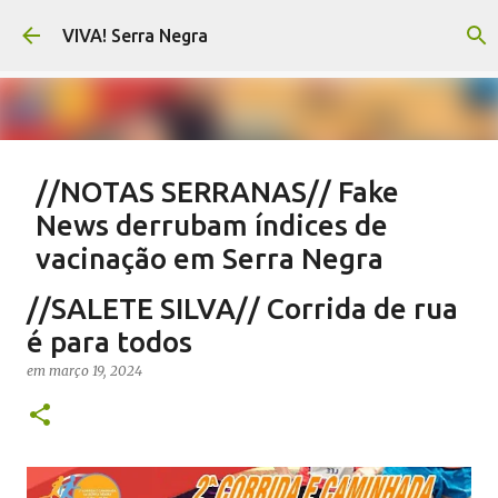
Pular para o conteúdo principal
VIVA! Serra Negra
//NOTAS SERRANAS// Fake
News derrubam índices de
vacinação em Serra Negra
em
agosto 07, 2026
CARLOS MOTTA
NOTAS SERRANAS
//SALETE SILVA// Corrida de rua
SALETE SILVA
SAÚDE SERRA NEGRA
VACINAÇÃO SERRA NEGRA
é para todos
VIVA! SERRA NEGRA NO AR
em
março 19, 2024
0