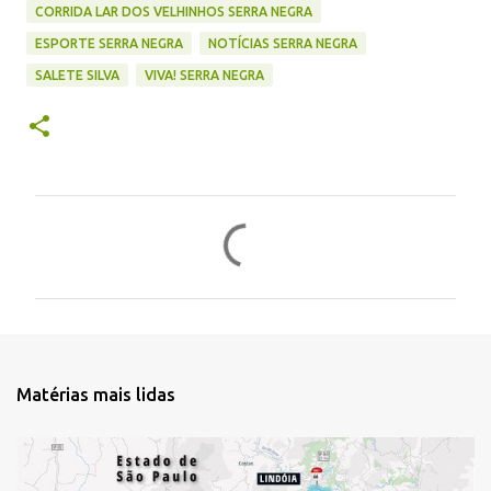
CORRIDA LAR DOS VELHINHOS SERRA NEGRA
ESPORTE SERRA NEGRA
NOTÍCIAS SERRA NEGRA
SALETE SILVA
VIVA! SERRA NEGRA
C
o
m
e
n
t
Matérias mais lidas
á
r
i