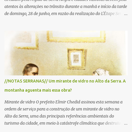
atentos às alterações no trânsito durante a manhã e início da tarde
de domingo, 28 de junho, em razão da realização do L'Étape Serra
Negra by Tour de France presented by Nubank. Considerado o
principal circuito de ciclismo amador da América Latina, o evento
reunirá atletas de diferentes regiões do país e terá percursos
passando pelos municípios de Serra Negra, Amparo, Monte Alegre
do Sul, Lindoia e Socorro. Para garantir a segurança dos
participantes e do público, diversos trechos de rodovias e estradas
da região serão interditados temporariamente ao longo da prova.
A largada será na Rua Coronel Pedro Penteado, em Serra Negra,
para cerca de 2.000 ciclistas, às 6h30. De acordo com o
//NOTAS SERRANAS// Um mirante de vidro no Alto da Serra. A
cronograma da organização e de todas as prefeituras envolvidas,
montanha aguenta mais essa obra?
as interdições ocorrerão de forma programada e os trechos serão
reabertos gradativamente depois da pass...
Mirante de vidro O prefeito Elmir Chedid assinou esta semana a
ordem de serviço para a construção de um mirante de vidro no
Alto da Serra, uma das principais referências ambientais do
turismo da cidade, em meio à catástrofe climática que destruiu o
Estado do Rio Grande do Sul. A tragédia suscitou novamente o