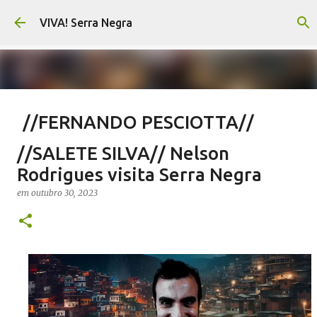
Pular para o conteúdo principal
VIVA! Serra Negra
//FERNANDO PESCIOTTA//
Encurtando caminho
//SALETE SILVA// Nelson
em
agosto 06, 2026
FERNANDO PESCIOTTA
Rodrigues visita Serra Negra
NOTÍCIAS SERRA NEGRA
VIVA! SERRA NEGRA
em
outubro 30, 2023
0