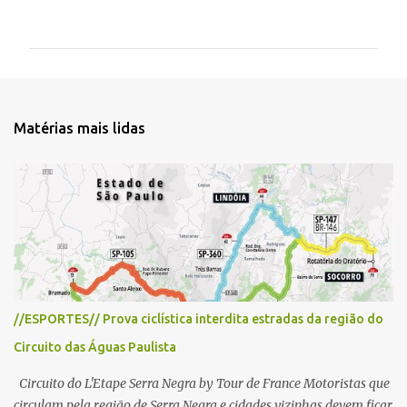
o
m
e
n
t
Matérias mais lidas
á
r
i
o
s
//ESPORTES// Prova ciclística interdita estradas da região do
Circuito das Águas Paulista
Circuito do L'Etape Serra Negra by Tour de France Motoristas que
circulam pela região de Serra Negra e cidades vizinhas devem ficar