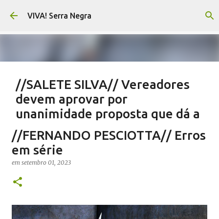
Pular para o conteúdo principal
VIVA! Serra Negra
//SALETE SILVA// Vereadores
devem aprovar por
unanimidade proposta que dá a
eles parte do Orçamento
//FERNANDO PESCIOTTA// Erros
em
agosto 05, 2026
EMENDAS IMPOSITIVAS SERRA NEGRA
em série
NOTÍCIAS SERRA NEGRA
SALETE SILVA
VIVA! SERRA NEGRA
em
setembro 01, 2023
0