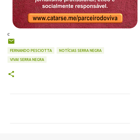
c
FERNANDO PESCIOTTA
NOTÍCIAS SERRA NEGRA
VIVA! SERRA NEGRA
C
o
m
e
n