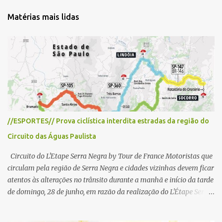
t
Matérias mais lidas
á
r
i
o
s
//ESPORTES// Prova ciclística interdita estradas da região do
Circuito das Águas Paulista
Circuito do L'Etape Serra Negra by Tour de France Motoristas que
circulam pela região de Serra Negra e cidades vizinhas devem ficar
atentos às alterações no trânsito durante a manhã e início da tarde
de domingo, 28 de junho, em razão da realização do L'Étape Serra
Negra by Tour de France presented by Nubank. Considerado o
principal circuito de ciclismo amador da América Latina, o evento