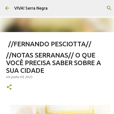
Pular para o conteúdo principal
VIVA! Serra Negra
//FERNANDO PESCIOTTA//
Encurtando caminho
//NOTAS SERRANAS// O QUE
em
agosto 06, 2026
FERNANDO PESCIOTTA
VOCÊ PRECISA SABER SOBRE A
NOTÍCIAS SERRA NEGRA
VIVA! SERRA NEGRA
SUA CIDADE
0
em
junho 09, 2023