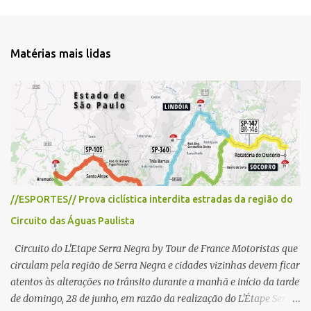
e
n
t
Matérias mais lidas
á
r
i
o
s
//ESPORTES// Prova ciclística interdita estradas da região do
Circuito das Águas Paulista
Circuito do L'Etape Serra Negra by Tour de France Motoristas que
circulam pela região de Serra Negra e cidades vizinhas devem ficar
atentos às alterações no trânsito durante a manhã e início da tarde
de domingo, 28 de junho, em razão da realização do L'Étape Serra