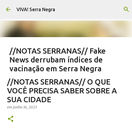
Pular para o conteúdo principal
VIVA! Serra Negra
//NOTAS SERRANAS// Fake
News derrubam índices de
vacinação em Serra Negra
em
agosto 07, 2026
CARLOS MOTTA
NOTAS SERRANAS
//NOTAS SERRANAS// O QUE
SALETE SILVA
SAÚDE SERRA NEGRA
VACINAÇÃO SERRA NEGRA
VOCÊ PRECISA SABER SOBRE A
VIVA! SERRA NEGRA NO AR
SUA CIDADE
0
em
junho 16, 2023