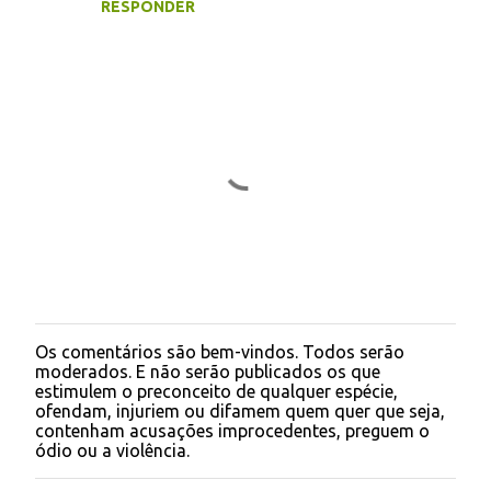
RESPONDER
m
e
n
t
á
r
i
o
s
Os comentários são bem-vindos. Todos serão
P
moderados. E não serão publicados os que
o
estimulem o preconceito de qualquer espécie,
s
ofendam, injuriem ou difamem quem quer que seja,
t
contenham acusações improcedentes, preguem o
a
ódio ou a violência.
r
u