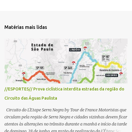
m
c
o
m
e
Matérias mais lidas
n
t
á
r
i
o
//ESPORTES// Prova ciclística interdita estradas da região do
Circuito das Águas Paulista
Circuito do L'Etape Serra Negra by Tour de France Motoristas que
circulam pela região de Serra Negra e cidades vizinhas devem ficar
atentos às alterações no trânsito durante a manhã e início da tarde
de domingo, 28 de junho, em razão da realização do L'Étape Serra