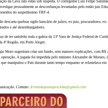
ação da Lava Jato estão sob suspeita. O corregedor Luís Felipe Salomã
investigar pessoalmente as desconfianças levantadas pelo então juiz Ed
pruridos do suspeitíssimo TRF-4.
o descarta quebrar sigilo bancário de juízes, ex-juiz, procuradores, ex-
rados e até desembargadores.
 de ter satisfeito toda a galera da 13ª Vara de Justiça Federal de Curit
da 4ª Região, em Porto Alegre.
o Moro sugeriram criar um fundo, sem maiores explicações, com R$ 
 operação. A jogada foi impedida pelo ministro Alexandre de Moraes, 
e que manipulou o País durante tanto tempo enquanto se refastelava em
municação. Contato:
fernandopaulopesciotta@gmail.com