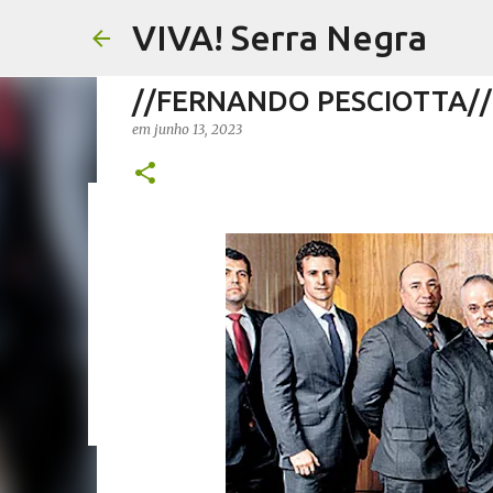
VIVA! Serra Negra
//FERNANDO PESCIOTTA// O
em
junho 13, 2023
//FERNANDO PESCIOTTA// 
em
agosto 06, 2026
FERNANDO PESCIOTTA
NOTÍCIAS SE
0