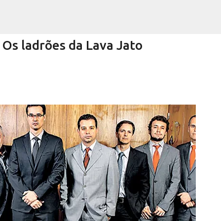
Pular para o conteúdo principal
s ladrões da Lava Jato
Encurtando caminho
RRA NEGRA
VIVA! SERRA NEGRA