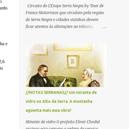
o
Circuito do L'Etape Serra Negra by Tour de
uardo
France Motoristas que circulam pela região
de Serra Negra e cidades vizinhas devem
ficar atentos às alterações no trânsito
durante a manhã e início da tarde de
domingo, 28 de junho, em razão da
iba e
realização do L'Étape Serra Negra by Tour
de France presented by Nubank.
Considerado o principal circuito de ciclismo
2,6
amador da América Latina, o evento reunirá
do
atletas de diferentes regiões do país e terá
percursos passando pelos municípios de
Serra Negra, Amparo, Monte Alegre do Sul,
//NOTAS SERRANAS// Um mirante de
Lindoia e Socorro. Para garantir a segurança
vidro no Alto da Serra. A montanha
dos participantes e do público, diversos
trechos de rodovias e estradas da região
aguenta mais essa obra?
serão interditados temporariamente ao
Mirante de vidro O prefeito Elmir Chedid
longo da prova. A largada será na Rua
assinou esta semana a ordem de serviço