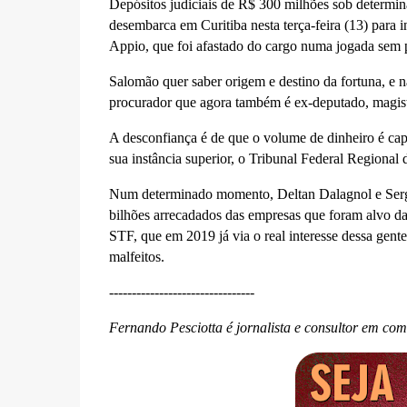
Depósitos judiciais de R$ 300 milhões sob determin
desembarca em Curitiba nesta terça-feira (13) para 
Appio, que foi afastado do cargo numa jogada sem 
Salomão quer saber origem e destino da fortuna, e nã
procurador que agora também é ex-deputado, magist
A desconfiança é de que o volume de dinheiro é capaz
sua instância superior, o Tribunal Federal Regional 
Num determinado momento, Deltan Dalagnol e Sergi
bilhões arrecadados das empresas que foram alvo da
STF, que em 2019 já via o real interesse dessa gent
malfeitos.
--------------------------------
Fernando Pesciotta é jornalista e consultor em co