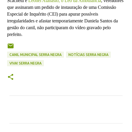
Scachetti e
Leonel Atanásio, o Leo da Ambulância
, vereadores
que assinaram um pedido de instauração de uma Comissão
Especial de Inquérito (CEI) para apurar possíveis
irregularidades e afastar temporariamente Daniela Santos da
gestão do canil, não participaram do vídeo gravado pelo
prefeito.
CANIL MUNICIPAL SERRA NEGRA
NOTÍCIAS SERRA NEGRA
VIVA! SERRA NEGRA
C
o
m
e