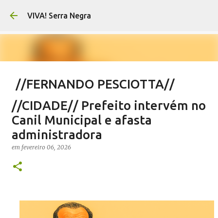
Pular para o conteúdo principal
VIVA! Serra Negra
//FERNANDO PESCIOTTA//
Encurtando caminho
//CIDADE// Prefeito intervém no
em
agosto 06, 2026
FERNANDO PESCIOTTA
Canil Municipal e afasta
NOTÍCIAS SERRA NEGRA
VIVA! SERRA NEGRA
administradora
0
em
fevereiro 06, 2026