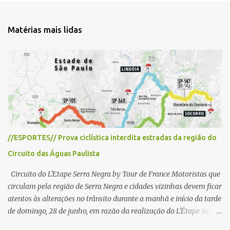
n
t
Matérias mais lidas
á
r
i
o
s
//ESPORTES// Prova ciclística interdita estradas da região do
Circuito das Águas Paulista
Circuito do L'Etape Serra Negra by Tour de France Motoristas que
circulam pela região de Serra Negra e cidades vizinhas devem ficar
atentos às alterações no trânsito durante a manhã e início da tarde
de domingo, 28 de junho, em razão da realização do L'Étape Serra
Negra by Tour de France presented by Nubank. Considerado o