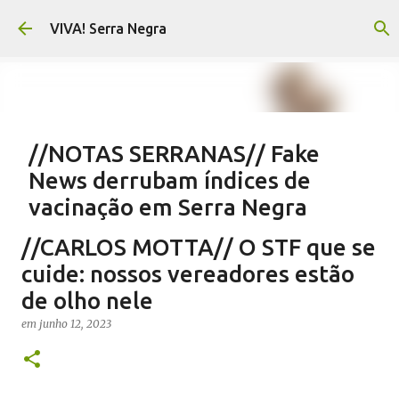
Pular para o conteúdo principal
VIVA! Serra Negra
//NOTAS SERRANAS// Fake
News derrubam índices de
vacinação em Serra Negra
em
agosto 07, 2026
CARLOS MOTTA
NOTAS SERRANAS
//CARLOS MOTTA// O STF que se
SALETE SILVA
SAÚDE SERRA NEGRA
VACINAÇÃO SERRA NEGRA
cuide: nossos vereadores estão
VIVA! SERRA NEGRA NO AR
de olho nele
0
em
junho 12, 2023