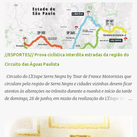
á
r
i
o
//ESPORTES// Prova ciclística interdita estradas da região do
Circuito das Águas Paulista
Circuito do L'Etape Serra Negra by Tour de France Motoristas que
circulam pela região de Serra Negra e cidades vizinhas devem ficar
atentos às alterações no trânsito durante a manhã e início da tarde
de domingo, 28 de junho, em razão da realização do L'Étape Serra
Negra by Tour de France presented by Nubank. Considerado o
principal circuito de ciclismo amador da América Latina, o evento
reunirá atletas de diferentes regiões do país e terá percursos
passando pelos municípios de Serra Negra, Amparo, Monte Alegre
do Sul, Lindoia e Socorro. Para garantir a segurança dos