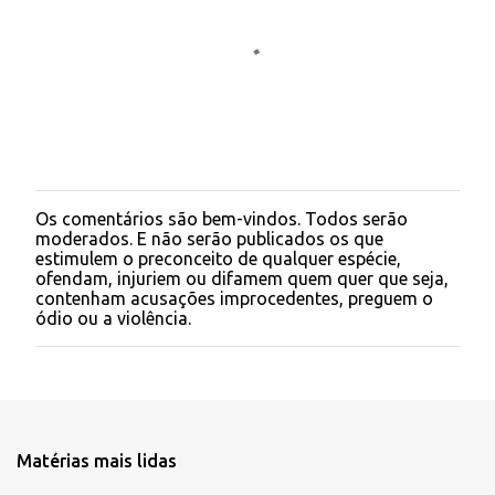
Os comentários são bem-vindos. Todos serão
P
moderados. E não serão publicados os que
o
estimulem o preconceito de qualquer espécie,
s
ofendam, injuriem ou difamem quem quer que seja,
t
contenham acusações improcedentes, preguem o
a
ódio ou a violência.
r
u
m
c
o
m
e
Matérias mais lidas
n
t