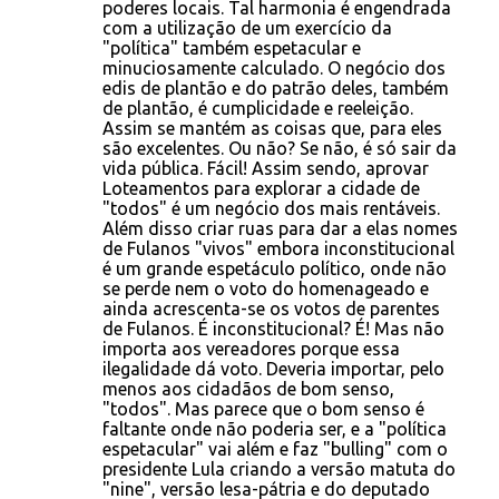
poderes locais. Tal harmonia é engendrada
com a utilização de um exercício da
m
"política" também espetacular e
e
minuciosamente calculado. O negócio dos
edis de plantão e do patrão deles, também
n
de plantão, é cumplicidade e reeleição.
t
Assim se mantém as coisas que, para eles
são excelentes. Ou não? Se não, é só sair da
á
vida pública. Fácil! Assim sendo, aprovar
r
Loteamentos para explorar a cidade de
"todos" é um negócio dos mais rentáveis.
i
Além disso criar ruas para dar a elas nomes
o
de Fulanos "vivos" embora inconstitucional
é um grande espetáculo político, onde não
s
se perde nem o voto do homenageado e
ainda acrescenta-se os votos de parentes
de Fulanos. É inconstitucional? É! Mas não
importa aos vereadores porque essa
ilegalidade dá voto. Deveria importar, pelo
menos aos cidadãos de bom senso,
"todos". Mas parece que o bom senso é
faltante onde não poderia ser, e a "política
espetacular" vai além e faz "bulling" com o
presidente Lula criando a versão matuta do
"nine", versão lesa-pátria e do deputado