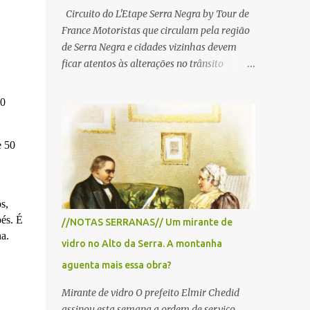
Circuito do L'Etape Serra Negra by Tour de
France Motoristas que circulam pela região
de Serra Negra e cidades vizinhas devem
ficar atentos às alterações no trânsito
durante a manhã e início da tarde de
domingo, 28 de junho, em razão da
20
realização do L'Étape Serra Negra by Tour
de France presented by Nubank.
e 50
Considerado o principal circuito de ciclismo
amador da América Latina, o evento reunirá
atletas de diferentes regiões do país e terá
percursos passando pelos municípios de
s,
Serra Negra, Amparo, Monte Alegre do Sul,
pés. É
//NOTAS SERRANAS// Um mirante de
Lindoia e Socorro. Para garantir a segurança
a.
vidro no Alto da Serra. A montanha
dos participantes e do público, diversos
trechos de rodovias e estradas da região
aguenta mais essa obra?
serão interditados temporariamente ao
Mirante de vidro O prefeito Elmir Chedid
longo da prova. A largada será na Rua
assinou esta semana a ordem de serviço