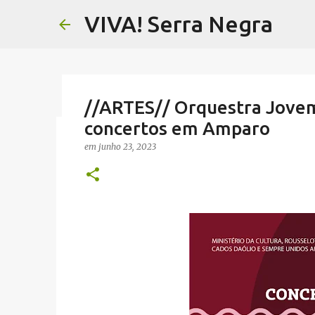
VIVA! Serra Negra
//ARTES// Orquestra Jovem
concertos em Amparo
//AGRICULTURA// Festival d
em
junho 23, 2023
visita de Marie Curie a Águ
em
agosto 07, 2026
AGRICULTURA SERRA NEGRA
CAFÉ SE
NOTÍCIAS SERRA NEGRA
VIVA! SERRA NEGRA
0