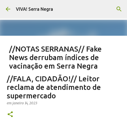
Pular para o conteúdo principal
VIVA! Serra Negra
//NOTAS SERRANAS// Fake
News derrubam índices de
vacinação em Serra Negra
em
agosto 07, 2026
CARLOS MOTTA
NOTAS SERRANAS
//FALA, CIDADÃO!// Leitor
SALETE SILVA
SAÚDE SERRA NEGRA
VACINAÇÃO SERRA NEGRA
reclama de atendimento de
VIVA! SERRA NEGRA NO AR
supermercado
0
em
janeiro 14, 2023