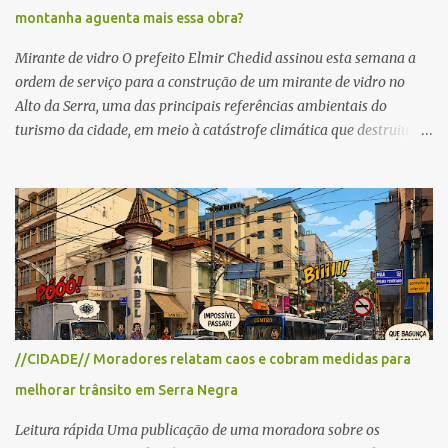
montanha aguenta mais essa obra?
as interdições ocorrerão de forma programada e os trechos serão
reabertos gradativamente depois da pass...
Mirante de vidro O prefeito Elmir Chedid assinou esta semana a
ordem de serviço para a construção de um mirante de vidro no
Alto da Serra, uma das principais referências ambientais do
turismo da cidade, em meio à catástrofe climática que destruiu o
Estado do Rio Grande do Sul. A tragédia suscitou novamente o
debate sobre as mudanças climáticas e o impacto do colapso
ambiental nas políticas públicas. Preservação permanente O Alto
da Serra está localizado em uma das Áreas de Preservação
Permanente no município, chamadas de APP no Código Florestal
Brasileiro, Lei nº 12.651/12. As APPS são protegidas com a função
ambiental de preservar os recursos hídricos, a paisagem, a
proteção do solo e a biodiversidade para assegurar a qualidade de
vida da população. No local já estão instaladas torres de
//CIDADE// Moradores relatam caos e cobram medidas para
transmissão de televisão e telefonia celular, contêineres de uso
melhorar trânsito em Serra Negra
comercial, sanitário público, pequenas construções e uma rampa
para a prática do voo livre. A montanha vai resistir a mais uma
Leitura rápida Uma publicação de uma moradora sobre os
obra? Im...