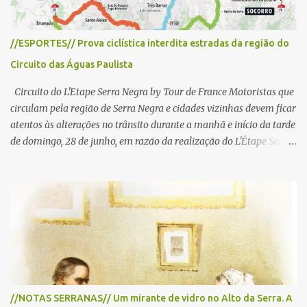
//ESPORTES// Prova ciclística interdita estradas da região do
Circuito das Águas Paulista
Circuito do L'Etape Serra Negra by Tour de France Motoristas que
circulam pela região de Serra Negra e cidades vizinhas devem ficar
atentos às alterações no trânsito durante a manhã e início da tarde
de domingo, 28 de junho, em razão da realização do L'Étape Serra
Negra by Tour de France presented by Nubank. Considerado o
principal circuito de ciclismo amador da América Latina, o evento
reunirá atletas de diferentes regiões do país e terá percursos
passando pelos municípios de Serra Negra, Amparo, Monte Alegre
do Sul, Lindoia e Socorro. Para garantir a segurança dos
participantes e do público, diversos trechos de rodovias e estradas
da região serão interditados temporariamente ao longo da prova.
A largada será na Rua Coronel Pedro Penteado, em Serra Negra,
para cerca de 2.000 ciclistas, às 6h30. De acordo com o
//NOTAS SERRANAS// Um mirante de vidro no Alto da Serra. A
cronograma da organização e de todas as prefeituras envolvidas,