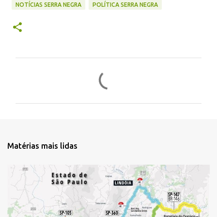
NOTÍCIAS SERRA NEGRA
POLÍTICA SERRA NEGRA
C
o
m
e
n
t
Matérias mais lidas
á
r
i
o
s