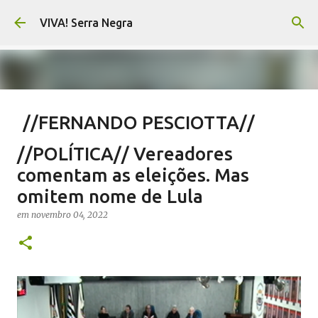
Pular para o conteúdo principal
VIVA! Serra Negra
//FERNANDO PESCIOTTA//
Território livre para mentiras
//POLÍTICA// Vereadores
em
agosto 10, 2026
FERNANDO PESCIOTTA
comentam as eleições. Mas
NOTÍCIAS SERRA NEGRA
VIVA! SERRA NEGRA
omitem nome de Lula
0
em
novembro 04, 2022