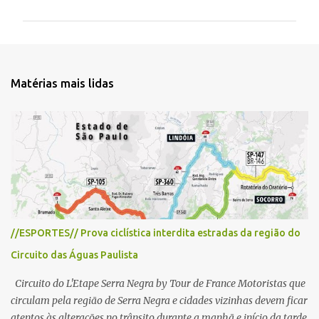
m
e
n
t
Matérias mais lidas
á
r
i
o
s
//ESPORTES// Prova ciclística interdita estradas da região do
Circuito das Águas Paulista
Circuito do L'Etape Serra Negra by Tour de France Motoristas que
circulam pela região de Serra Negra e cidades vizinhas devem ficar
atentos às alterações no trânsito durante a manhã e início da tarde