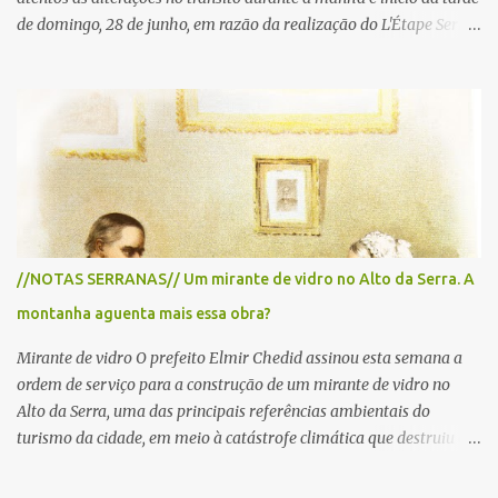
de domingo, 28 de junho, em razão da realização do L'Étape Serra
Negra by Tour de France presented by Nubank. Considerado o
principal circuito de ciclismo amador da América Latina, o evento
reunirá atletas de diferentes regiões do país e terá percursos
passando pelos municípios de Serra Negra, Amparo, Monte Alegre
do Sul, Lindoia e Socorro. Para garantir a segurança dos
participantes e do público, diversos trechos de rodovias e estradas
da região serão interditados temporariamente ao longo da prova.
A largada será na Rua Coronel Pedro Penteado, em Serra Negra,
para cerca de 2.000 ciclistas, às 6h30. De acordo com o
//NOTAS SERRANAS// Um mirante de vidro no Alto da Serra. A
cronograma da organização e de todas as prefeituras envolvidas,
montanha aguenta mais essa obra?
as interdições ocorrerão de forma programada e os trechos serão
reabertos gradativamente depois da pass...
Mirante de vidro O prefeito Elmir Chedid assinou esta semana a
ordem de serviço para a construção de um mirante de vidro no
Alto da Serra, uma das principais referências ambientais do
turismo da cidade, em meio à catástrofe climática que destruiu o
Estado do Rio Grande do Sul. A tragédia suscitou novamente o
debate sobre as mudanças climáticas e o impacto do colapso