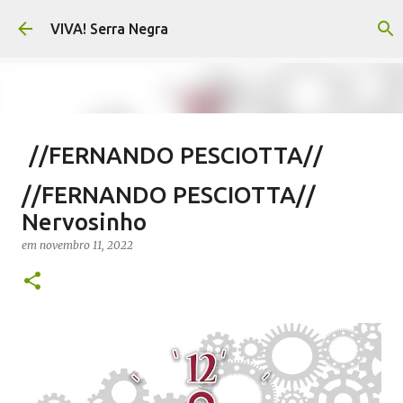
Pular para o conteúdo principal
VIVA! Serra Negra
//FERNANDO PESCIOTTA//
Encurtando caminho
//FERNANDO PESCIOTTA//
em
agosto 06, 2026
FERNANDO PESCIOTTA
Nervosinho
NOTÍCIAS SERRA NEGRA
VIVA! SERRA NEGRA
em
novembro 11, 2022
0