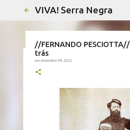
VIVA! Serra Negra
//FERNANDO PESCIOTTA// Lu
trás
//NOTAS SERRANAS// Fake N
em
novembro 09, 2022
Serra Negra
em
agosto 07, 2026
CARLOS MOTTA
NOTAS SERRANAS
VIVA! SERRA NEGRA NO AR
0