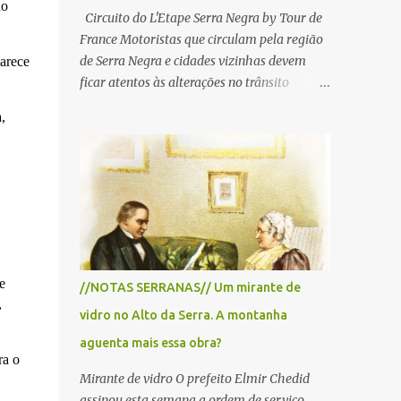
do
Circuito do L'Etape Serra Negra by Tour de
France Motoristas que circulam pela região
de Serra Negra e cidades vizinhas devem
arece
ficar atentos às alterações no trânsito
durante a manhã e início da tarde de
,
domingo, 28 de junho, em razão da
realização do L'Étape Serra Negra by Tour
de France presented by Nubank.
Considerado o principal circuito de ciclismo
amador da América Latina, o evento reunirá
atletas de diferentes regiões do país e terá
percursos passando pelos municípios de
Serra Negra, Amparo, Monte Alegre do Sul,
e
//NOTAS SERRANAS// Um mirante de
Lindoia e Socorro. Para garantir a segurança
,
vidro no Alto da Serra. A montanha
dos participantes e do público, diversos
trechos de rodovias e estradas da região
aguenta mais essa obra?
ra o
serão interditados temporariamente ao
Mirante de vidro O prefeito Elmir Chedid
longo da prova. A largada será na Rua
assinou esta semana a ordem de serviço