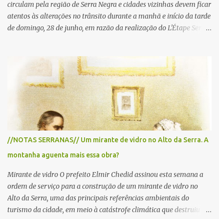
circulam pela região de Serra Negra e cidades vizinhas devem ficar
atentos às alterações no trânsito durante a manhã e início da tarde
de domingo, 28 de junho, em razão da realização do L'Étape Serra
Negra by Tour de France presented by Nubank. Considerado o
principal circuito de ciclismo amador da América Latina, o evento
reunirá atletas de diferentes regiões do país e terá percursos
passando pelos municípios de Serra Negra, Amparo, Monte Alegre
do Sul, Lindoia e Socorro. Para garantir a segurança dos
participantes e do público, diversos trechos de rodovias e estradas
da região serão interditados temporariamente ao longo da prova.
A largada será na Rua Coronel Pedro Penteado, em Serra Negra,
para cerca de 2.000 ciclistas, às 6h30. De acordo com o
//NOTAS SERRANAS// Um mirante de vidro no Alto da Serra. A
cronograma da organização e de todas as prefeituras envolvidas,
montanha aguenta mais essa obra?
as interdições ocorrerão de forma programada e os trechos serão
reabertos gradativamente depois da pass...
Mirante de vidro O prefeito Elmir Chedid assinou esta semana a
ordem de serviço para a construção de um mirante de vidro no
Alto da Serra, uma das principais referências ambientais do
turismo da cidade, em meio à catástrofe climática que destruiu o