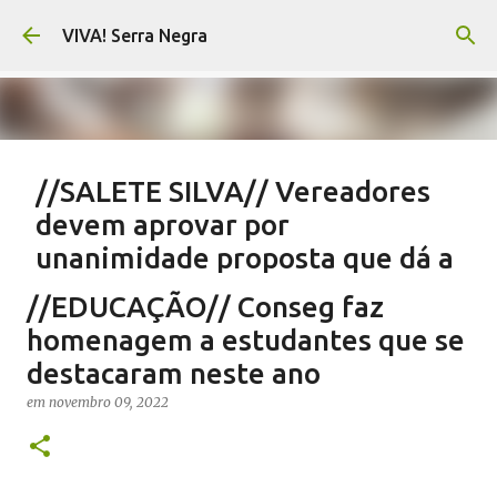
Pular para o conteúdo principal
VIVA! Serra Negra
//SALETE SILVA// Vereadores
devem aprovar por
unanimidade proposta que dá a
eles parte do Orçamento
//EDUCAÇÃO// Conseg faz
em
agosto 05, 2026
EMENDAS IMPOSITIVAS SERRA NEGRA
homenagem a estudantes que se
NOTÍCIAS SERRA NEGRA
SALETE SILVA
VIVA! SERRA NEGRA
destacaram neste ano
0
em
novembro 09, 2022