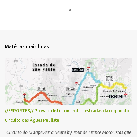
C
o
m
e
n
t
Matérias mais lidas
á
r
i
o
s
//ESPORTES// Prova ciclística interdita estradas da região do
Circuito das Águas Paulista
Circuito do L'Etape Serra Negra by Tour de France Motoristas que