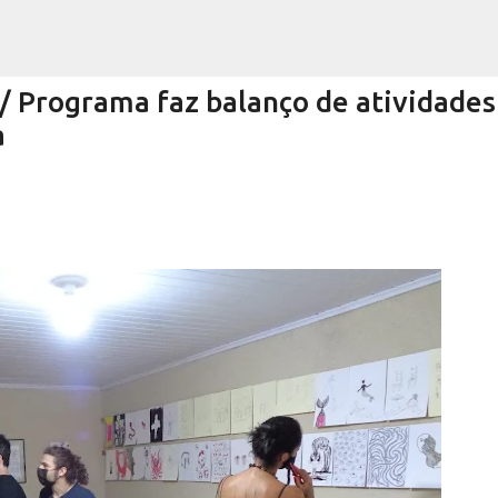
Pular para o conteúdo principal
Programa faz balanço de atividades
a
Encurtando caminho
RRA NEGRA
VIVA! SERRA NEGRA