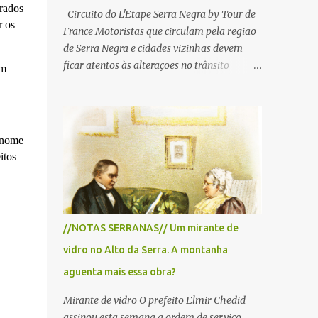
arados
Circuito do L'Etape Serra Negra by Tour de
r os
France Motoristas que circulam pela região
de Serra Negra e cidades vizinhas devem
ficar atentos às alterações no trânsito
om
durante a manhã e início da tarde de
domingo, 28 de junho, em razão da
realização do L'Étape Serra Negra by Tour
de France presented by Nubank.
 nome
Considerado o principal circuito de ciclismo
itos
amador da América Latina, o evento reunirá
atletas de diferentes regiões do país e terá
percursos passando pelos municípios de
Serra Negra, Amparo, Monte Alegre do Sul,
//NOTAS SERRANAS// Um mirante de
Lindoia e Socorro. Para garantir a segurança
vidro no Alto da Serra. A montanha
dos participantes e do público, diversos
trechos de rodovias e estradas da região
aguenta mais essa obra?
serão interditados temporariamente ao
Mirante de vidro O prefeito Elmir Chedid
longo da prova. A largada será na Rua
assinou esta semana a ordem de serviço