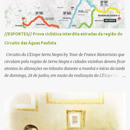
o
s
//ESPORTES// Prova ciclística interdita estradas da região do
Circuito das Águas Paulista
Circuito do L'Etape Serra Negra by Tour de France Motoristas que
circulam pela região de Serra Negra e cidades vizinhas devem ficar
atentos às alterações no trânsito durante a manhã e início da tarde
de domingo, 28 de junho, em razão da realização do L'Étape Serra
Negra by Tour de France presented by Nubank. Considerado o
principal circuito de ciclismo amador da América Latina, o evento
reunirá atletas de diferentes regiões do país e terá percursos
passando pelos municípios de Serra Negra, Amparo, Monte Alegre
do Sul, Lindoia e Socorro. Para garantir a segurança dos
participantes e do público, diversos trechos de rodovias e estradas
da região serão interditados temporariamente ao longo da prova.