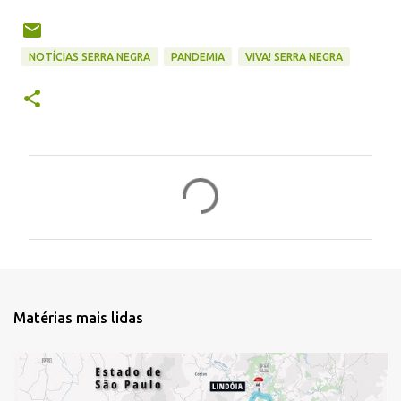
NOTÍCIAS SERRA NEGRA
PANDEMIA
VIVA! SERRA NEGRA
C
o
m
e
n
t
Matérias mais lidas
á
r
i