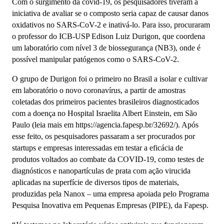
Com o surgimento da covid-19, os pesquisadores tiveram a
iniciativa de avaliar se o composto seria capaz de causar danos
oxidativos no SARS-CoV-2 e inativá-lo. Para isso, procuraram
o professor do ICB-USP Edison Luiz Durigon, que coordena
um laboratório com nível 3 de biossegurança (NB3), onde é
possível manipular patógenos como o SARS-CoV-2.
O grupo de Durigon foi o primeiro no Brasil a isolar e cultivar
em laboratório o novo coronavírus, a partir de amostras
coletadas dos primeiros pacientes brasileiros diagnosticados
com a doença no Hospital Israelita Albert Einstein, em São
Paulo (leia mais em https://agencia.fapesp.br/32692/). Após
esse feito, os pesquisadores passaram a ser procurados por
startups e empresas interessadas em testar a eficácia de
produtos voltados ao combate da COVID-19, como testes de
diagnósticos e nanopartículas de prata com ação virucida
aplicadas na superfície de diversos tipos de materiais,
produzidas pela Nanox – uma empresa apoiada pelo Programa
Pesquisa Inovativa em Pequenas Empresas (PIPE), da Fapesp.