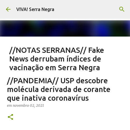
Pular para o conteúdo principal
VIVA! Serra Negra
//NOTAS SERRANAS// Fake
News derrubam índices de
vacinação em Serra Negra
em
agosto 07, 2026
CARLOS MOTTA
NOTAS SERRANAS
//PANDEMIA// USP descobre
SALETE SILVA
SAÚDE SERRA NEGRA
VACINAÇÃO SERRA NEGRA
molécula derivada de corante
VIVA! SERRA NEGRA NO AR
que inativa coronavírus
0
em
novembro 02, 2021