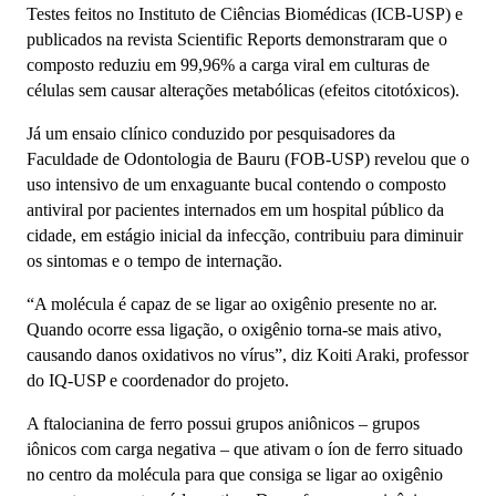
Testes feitos no Instituto de Ciências Biomédicas (ICB-USP) e
publicados na revista Scientific Reports demonstraram que o
composto reduziu em 99,96% a carga viral em culturas de
células sem causar alterações metabólicas (efeitos citotóxicos).
Já um ensaio clínico conduzido por pesquisadores da
Faculdade de Odontologia de Bauru (FOB-USP) revelou que o
uso intensivo de um enxaguante bucal contendo o composto
antiviral por pacientes internados em um hospital público da
cidade, em estágio inicial da infecção, contribuiu para diminuir
os sintomas e o tempo de internação.
“A molécula é capaz de se ligar ao oxigênio presente no ar.
Quando ocorre essa ligação, o oxigênio torna-se mais ativo,
causando danos oxidativos no vírus”, diz Koiti Araki, professor
do IQ-USP e coordenador do projeto.
A ftalocianina de ferro possui grupos aniônicos – grupos
iônicos com carga negativa – que ativam o íon de ferro situado
no centro da molécula para que consiga se ligar ao oxigênio