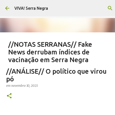
Pular para o conteúdo principal
VIVA! Serra Negra
//NOTAS SERRANAS// Fake
News derrubam índices de
vacinação em Serra Negra
em
agosto 07, 2026
CARLOS MOTTA
NOTAS SERRANAS
//ANÁLISE// O político que virou
SALETE SILVA
SAÚDE SERRA NEGRA
VACINAÇÃO SERRA NEGRA
pó
VIVA! SERRA NEGRA NO AR
em
novembro 10, 2021
0