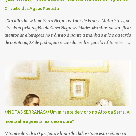
Circuito das Águas Paulista
Circuito do L'Etape Serra Negra by Tour de France Motoristas que
circulam pela região de Serra Negra e cidades vizinhas devem ficar
atentos às alterações no trânsito durante a manhã e início da tarde
de domingo, 28 de junho, em razão da realização do L'Étape Serra
Negra by Tour de France presented by Nubank. Considerado o
principal circuito de ciclismo amador da América Latina, o evento
reunirá atletas de diferentes regiões do país e terá percursos
passando pelos municípios de Serra Negra, Amparo, Monte Alegre
do Sul, Lindoia e Socorro. Para garantir a segurança dos
participantes e do público, diversos trechos de rodovias e estradas
da região serão interditados temporariamente ao longo da prova.
A largada será na Rua Coronel Pedro Penteado, em Serra Negra,
para cerca de 2.000 ciclistas, às 6h30. De acordo com o
//NOTAS SERRANAS// Um mirante de vidro no Alto da Serra. A
cronograma da organização e de todas as prefeituras envolvidas,
montanha aguenta mais essa obra?
as interdições ocorrerão de forma programada e os trechos serão
reabertos gradativamente depois da pass...
Mirante de vidro O prefeito Elmir Chedid assinou esta semana a