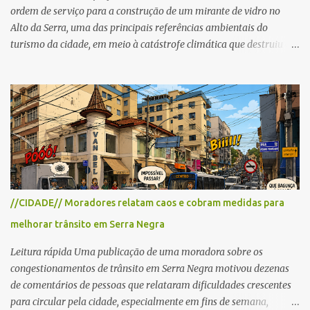
ordem de serviço para a construção de um mirante de vidro no
Alto da Serra, uma das principais referências ambientais do
turismo da cidade, em meio à catástrofe climática que destruiu o
Estado do Rio Grande do Sul. A tragédia suscitou novamente o
debate sobre as mudanças climáticas e o impacto do colapso
ambiental nas políticas públicas. Preservação permanente O Alto
da Serra está localizado em uma das Áreas de Preservação
Permanente no município, chamadas de APP no Código Florestal
Brasileiro, Lei nº 12.651/12. As APPS são protegidas com a função
ambiental de preservar os recursos hídricos, a paisagem, a
proteção do solo e a biodiversidade para assegurar a qualidade de
vida da população. No local já estão instaladas torres de
//CIDADE// Moradores relatam caos e cobram medidas para
transmissão de televisão e telefonia celular, contêineres de uso
melhorar trânsito em Serra Negra
comercial, sanitário público, pequenas construções e uma rampa
para a prática do voo livre. A montanha vai resistir a mais uma
Leitura rápida Uma publicação de uma moradora sobre os
obra? Im...
congestionamentos de trânsito em Serra Negra motivou dezenas
de comentários de pessoas que relataram dificuldades crescentes
para circular pela cidade, especialmente em fins de semana,