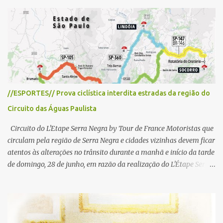
á
r
i
o
//ESPORTES// Prova ciclística interdita estradas da região do
Circuito das Águas Paulista
Circuito do L'Etape Serra Negra by Tour de France Motoristas que
circulam pela região de Serra Negra e cidades vizinhas devem ficar
atentos às alterações no trânsito durante a manhã e início da tarde
de domingo, 28 de junho, em razão da realização do L'Étape Serra
Negra by Tour de France presented by Nubank. Considerado o
principal circuito de ciclismo amador da América Latina, o evento
reunirá atletas de diferentes regiões do país e terá percursos
passando pelos municípios de Serra Negra, Amparo, Monte Alegre