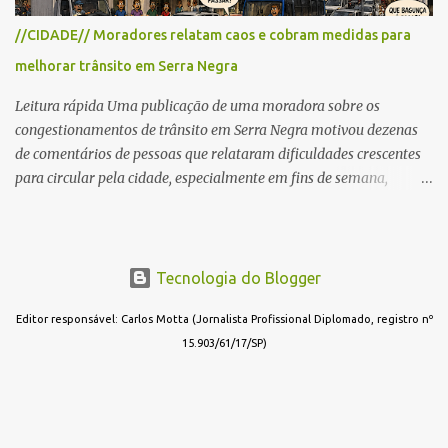
vida da população. No local já estão instaladas torres de
//CIDADE// Moradores relatam caos e cobram medidas para
transmissão de televisão e telefonia celular, contêineres de uso
melhorar trânsito em Serra Negra
comercial, sanitário público, pequenas construções e uma rampa
para a prática do voo livre. A montanha vai resistir a mais uma
Leitura rápida Uma publicação de uma moradora sobre os
obra? Im...
congestionamentos de trânsito em Serra Negra motivou dezenas
de comentários de pessoas que relataram dificuldades crescentes
para circular pela cidade, especialmente em fins de semana,
feriados e férias. A maioria destacou que o problema não é o
turismo, considerado essencial para a economia local, mas a falta
de planejamento, fiscalização e medidas para organizar o trânsito.
Entre as sugestões para resolver o problema estão ações como
Tecnologia do Blogger
reforço na fiscalização, instalação de semáforos, criação de
Editor responsável: Carlos Motta (Jornalista Profissional Diplomado, registro nº
estacionamentos periféricos e melhoria da mobilidade urbana,
15.903/61/17/SP)
defendendo que o crescimento do turismo seja acompanhado de
investimentos para garantir melhor qualidade de vida à
população e maior conforto aos visitantes. Notícia completa Uma
publicação de uma moradora nas redes sociais sobre os
congestionamentos em Serra Negra motivou dezenas de