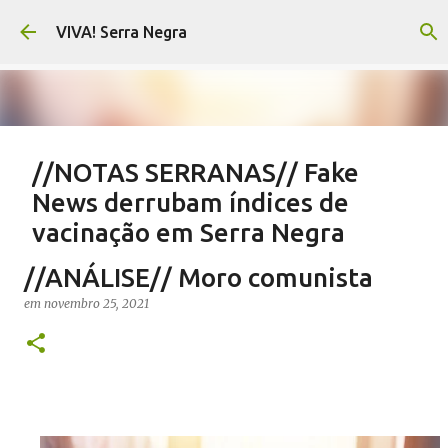
Pular para o conteúdo principal
VIVA! Serra Negra
//NOTAS SERRANAS// Fake
News derrubam índices de
vacinação em Serra Negra
em
agosto 07, 2026
CARLOS MOTTA
NOTAS SERRANAS
//ANÁLISE// Moro comunista
SALETE SILVA
SAÚDE SERRA NEGRA
VACINAÇÃO SERRA NEGRA
em
novembro 25, 2021
VIVA! SERRA NEGRA NO AR
0