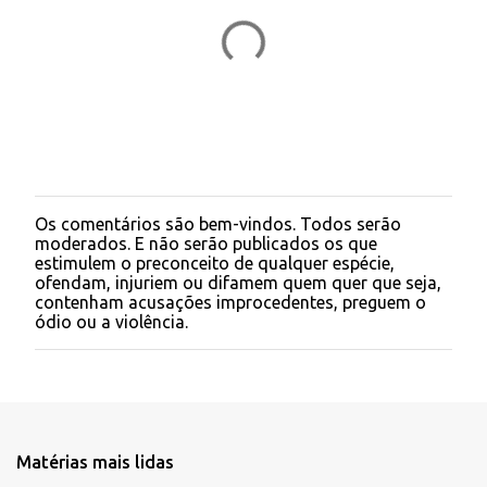
Os comentários são bem-vindos. Todos serão
P
moderados. E não serão publicados os que
o
estimulem o preconceito de qualquer espécie,
s
ofendam, injuriem ou difamem quem quer que seja,
t
contenham acusações improcedentes, preguem o
a
ódio ou a violência.
r
u
m
c
o
m
e
Matérias mais lidas
n
t