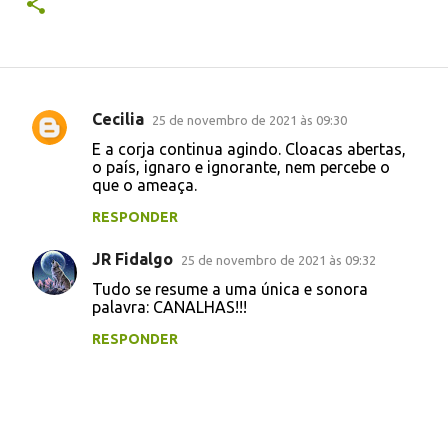
Cecilia
25 de novembro de 2021 às 09:30
C
E a corja continua agindo. Cloacas abertas,
o
o país, ignaro e ignorante, nem percebe o
que o ameaça.
m
e
RESPONDER
n
JR Fidalgo
25 de novembro de 2021 às 09:32
t
Tudo se resume a uma única e sonora
á
palavra: CANALHAS!!!
r
RESPONDER
i
o
s