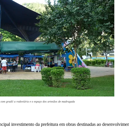
r com gradil a rodoviária e o espaço dos artesãos de madrugada
incipal investimento da prefeitura em obras destinadas ao desenvolvime