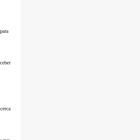
Serra Negra motivou dezenas de
comentários de pessoas que relataram
dificuldades cada vez maiores para circular
pela cidade, prin...
 para
eceber
 cerca