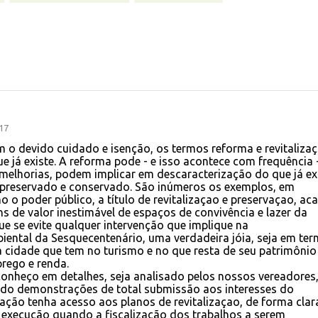
17
 o devido cuidado e isenção, os termos reforma e revitalizaç
ue já existe. A reforma pode - e isso acontece com frequência 
 melhorias, podem implicar em descaracterização do que já ex
r preservado e conservado. São inúmeros os exemplos, em
o poder público, a título de revitalizaçao e preservaçao, ac
de valor inestimável de espaços de convivência e lazer da
ue se evite qualquer intervenção que implique na
biental da Sesquecentenário, uma verdadeira jóia, seja em te
a cidade que tem no turismo e no que resta de seu patrimônio
rego e renda.
conheço em detalhes, seja analisado pelos nossos vereadores,
ado demonstrações de total submissão aos interesses do
ulação tenha acesso aos planos de revitalizaçao, de forma clar
a execução quando a fiscalização dos trabalhos a serem