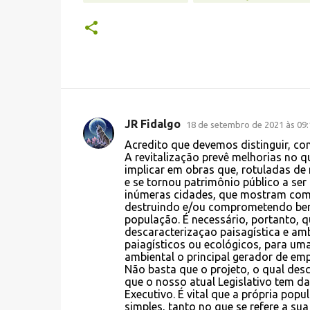
JR Fidalgo
18 de setembro de 2021 às 09:
C
Acredito que devemos distinguir, com
o
A revitalização prevê melhorias no q
implicar em obras que, rotuladas de
m
e se tornou patrimônio público a se
e
inúmeras cidades, que mostram como 
destruindo e/ou comprometendo bens 
n
população. É necessário, portanto, q
t
descaracterizaçao paisagística e am
paiagísticos ou ecológicos, para um
á
ambiental o principal gerador de emp
r
Não basta que o projeto, o qual des
que o nosso atual Legislativo tem d
i
Executivo. É vital que a própria pop
o
simples, tanto no que se refere a su