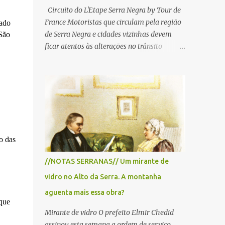
Circuito do L'Etape Serra Negra by Tour de
France Motoristas que circulam pela região
sado
de Serra Negra e cidades vizinhas devem
São
ficar atentos às alterações no trânsito
durante a manhã e início da tarde de
domingo, 28 de junho, em razão da
realização do L'Étape Serra Negra by Tour
de France presented by Nubank.
Considerado o principal circuito de ciclismo
amador da América Latina, o evento reunirá
atletas de diferentes regiões do país e terá
o das
percursos passando pelos municípios de
Serra Negra, Amparo, Monte Alegre do Sul,
//NOTAS SERRANAS// Um mirante de
Lindoia e Socorro. Para garantir a segurança
vidro no Alto da Serra. A montanha
dos participantes e do público, diversos
trechos de rodovias e estradas da região
aguenta mais essa obra?
 que
serão interditados temporariamente ao
Mirante de vidro O prefeito Elmir Chedid
longo da prova. A largada será na Rua
assinou esta semana a ordem de serviço