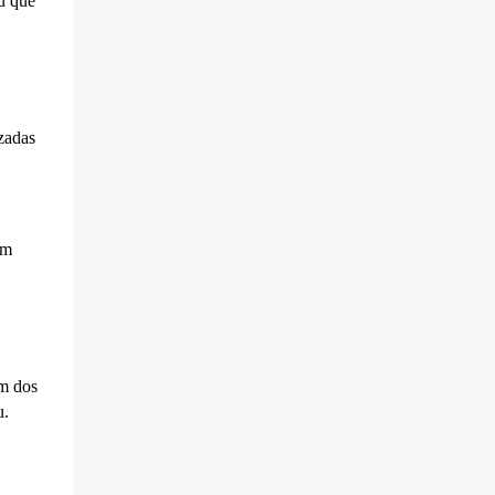
u que
zadas
em
um dos
u.