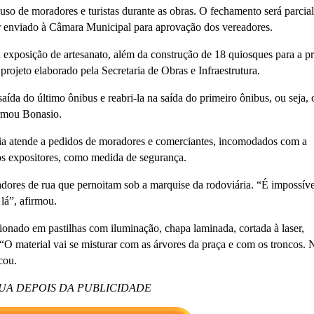
uso de moradores e turistas durante as obras. O fechamento será parcia
ser enviado à Câmara Municipal para aprovação dos vereadores.
 exposição de artesanato, além da construção de 18 quiosques para a p
projeto elaborado pela Secretaria de Obras e Infraestrutura.
saída do último ônibus e reabri-la na saída do primeiro ônibus, ou seja, 
ormou Bonasio.
ria atende a pedidos de moradores e comerciantes, incomodados com a
ãos expositores, como medida de segurança.
adores de rua que pernoitam sob a marquise da rodoviária. “É impossíve
lá”, afirmou.
ionado em pastilhas com iluminação, chapa laminada, cortada à laser,
O material vai se misturar com as árvores da praça e com os troncos. 
cou.
UA DEPOIS DA PUBLICIDADE