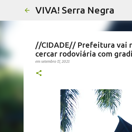
VIVA! Serra Negra
//CIDADE// Prefeitura vai 
cercar rodoviária com gradi
//NOTAS SERRANAS// Fake N
em
setembro 17, 2021
Serra Negra
em
agosto 07, 2026
CARLOS MOTTA
NOTAS SERRANAS
VIVA! SERRA NEGRA NO AR
0