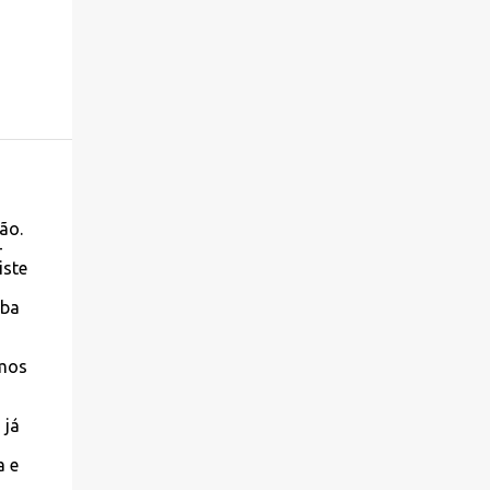
ão.
-
iste
aba
rmos
 já
a e