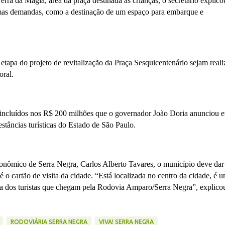
ra da Magia, área da praça destinada às crianças, o secretário explico
gumas demandas, como a destinação de um espaço para embarque e
etapa do projeto de revitalização da Praça Sesquicentenário sejam reali
oral.
o incluídos nos R$ 200 milhões que o governador João Doria anunciou 
estâncias turísticas do Estado de São Paulo.
onômico de Serra Negra, Carlos Alberto Tavares, o município deve dar
 o cartão de visita da cidade. “Está localizada no centro da cidade, é 
ista dos turistas que chegam pela Rodovia Amparo/Serra Negra”, explico
RODOVIÁRIA SERRA NEGRA
VIVA! SERRA NEGRA