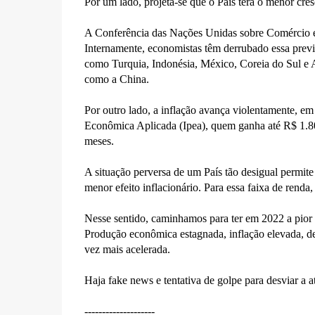
Por um lado, projeta-se que o País terá o menor cr
A Conferência das Nações Unidas sobre Comércio e
Internamente, economistas têm derrubado essa previ
como Turquia, Indonésia, México, Coreia do Sul e A
como a China.
Por outro lado, a inflação avança violentamente, em
Econômica Aplicada (Ipea), quem ganha até R$ 1.8
meses.
A situação perversa de um País tão desigual permite
menor efeito inflacionário. Para essa faixa de ren
Nesse sentido, caminhamos para ter em 2022 a pior 
Produção econômica estagnada, inflação elevada, de
vez mais acelerada.
Haja fake news e tentativa de golpe para desviar a a
--------------------