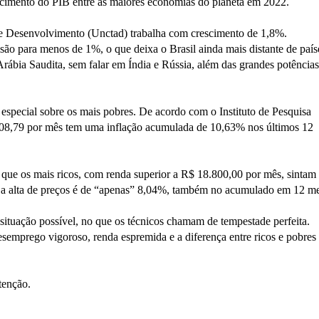
escimento do PIB entre as maiores economias do planeta em 2022.
 Desenvolvimento (Unctad) trabalha com crescimento de 1,8%.
são para menos de 1%, o que deixa o Brasil ainda mais distante de país
rábia Saudita, sem falar em Índia e Rússia, além das grandes potências
 especial sobre os mais pobres. De acordo com o Instituto de Pesquisa
08,79 por mês tem uma inflação acumulada de 10,63% nos últimos 12
 que os mais ricos, com renda superior a R$ 18.800,00 por mês, sintam
da, a alta de preços é de “apenas” 8,04%, também no acumulado em 12 me
situação possível, no que os técnicos chamam de tempestade perfeita.
semprego vigoroso, renda espremida e a diferença entre ricos e pobres
tenção.