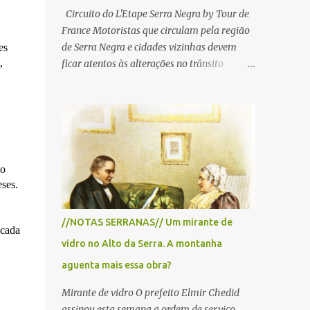
Circuito do L'Etape Serra Negra by Tour de
France Motoristas que circulam pela região
de Serra Negra e cidades vizinhas devem
es
,
ficar atentos às alterações no trânsito
durante a manhã e início da tarde de
domingo, 28 de junho, em razão da
realização do L'Étape Serra Negra by Tour
de France presented by Nubank.
Considerado o principal circuito de ciclismo
amador da América Latina, o evento reunirá
 o
atletas de diferentes regiões do país e terá
ses.
percursos passando pelos municípios de
Serra Negra, Amparo, Monte Alegre do Sul,
//NOTAS SERRANAS// Um mirante de
Lindoia e Socorro. Para garantir a segurança
 cada
vidro no Alto da Serra. A montanha
dos participantes e do público, diversos
trechos de rodovias e estradas da região
aguenta mais essa obra?
serão interditados temporariamente ao
Mirante de vidro O prefeito Elmir Chedid
longo da prova. A largada será na Rua
assinou esta semana a ordem de serviço