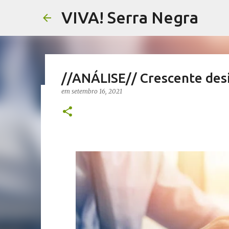
VIVA! Serra Negra
//ANÁLISE// Crescente des
em
setembro 16, 2021
//NOTAS SERRANAS// Fake N
Serra Negra
em
agosto 07, 2026
CARLOS MOTTA
NOTAS SERRANAS
VIVA! SERRA NEGRA NO AR
0