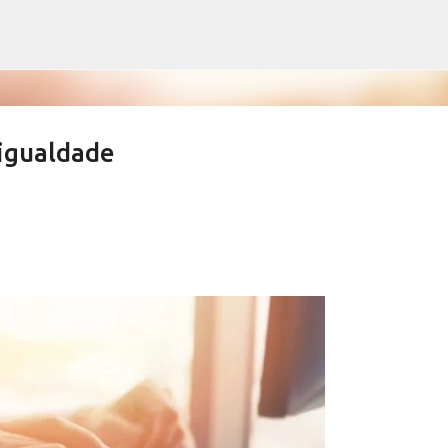
Pular para o conteúdo principal
igualdade
ews derrubam índices de vacinação
SALETE SILVA
SAÚDE SERRA NEGRA
VACINAÇÃO SERRA NEGRA