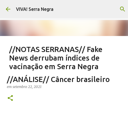
Pular para o conteúdo principal
VIVA! Serra Negra
//NOTAS SERRANAS// Fake
News derrubam índices de
vacinação em Serra Negra
em
agosto 07, 2026
CARLOS MOTTA
NOTAS SERRANAS
//ANÁLISE// Câncer brasileiro
SALETE SILVA
SAÚDE SERRA NEGRA
VACINAÇÃO SERRA NEGRA
em
setembro 22, 2021
VIVA! SERRA NEGRA NO AR
0