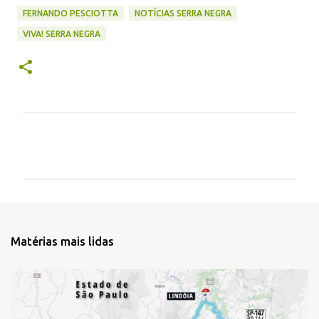
FERNANDO PESCIOTTA
NOTÍCIAS SERRA NEGRA
VIVA! SERRA NEGRA
C
o
m
e
n
t
Matérias mais lidas
á
r
i
o