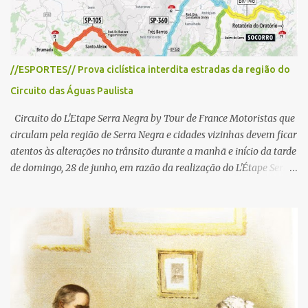
s
//ESPORTES// Prova ciclística interdita estradas da região do
Circuito das Águas Paulista
Circuito do L'Etape Serra Negra by Tour de France Motoristas que
circulam pela região de Serra Negra e cidades vizinhas devem ficar
atentos às alterações no trânsito durante a manhã e início da tarde
de domingo, 28 de junho, em razão da realização do L'Étape Serra
Negra by Tour de France presented by Nubank. Considerado o
principal circuito de ciclismo amador da América Latina, o evento
reunirá atletas de diferentes regiões do país e terá percursos
passando pelos municípios de Serra Negra, Amparo, Monte Alegre
do Sul, Lindoia e Socorro. Para garantir a segurança dos
participantes e do público, diversos trechos de rodovias e estradas
da região serão interditados temporariamente ao longo da prova.
A largada será na Rua Coronel Pedro Penteado, em Serra Negra,