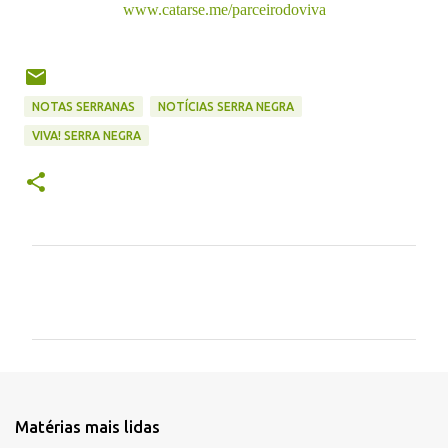
www.catarse.me/parceirodoviva
NOTAS SERRANAS
NOTÍCIAS SERRA NEGRA
VIVA! SERRA NEGRA
C
o
m
e
n
t
Matérias mais lidas
á