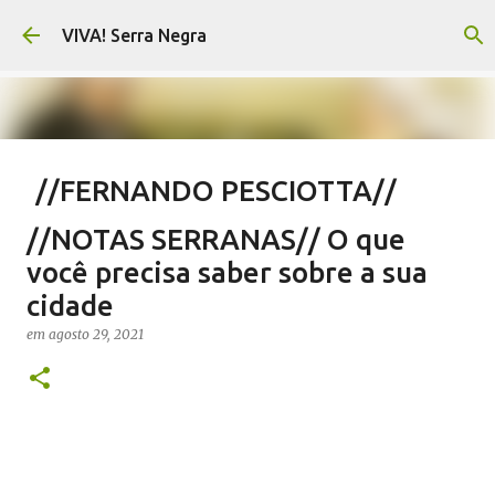
Pular para o conteúdo principal
VIVA! Serra Negra
//FERNANDO PESCIOTTA//
Encurtando caminho
//NOTAS SERRANAS// O que
em
agosto 06, 2026
FERNANDO PESCIOTTA
você precisa saber sobre a sua
NOTÍCIAS SERRA NEGRA
VIVA! SERRA NEGRA
cidade
0
em
agosto 29, 2021