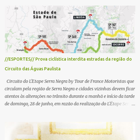
r
i
o
s
//ESPORTES// Prova ciclística interdita estradas da região do
Circuito das Águas Paulista
Circuito do L'Etape Serra Negra by Tour de France Motoristas que
circulam pela região de Serra Negra e cidades vizinhas devem ficar
atentos às alterações no trânsito durante a manhã e início da tarde
de domingo, 28 de junho, em razão da realização do L'Étape Serra
Negra by Tour de France presented by Nubank. Considerado o
principal circuito de ciclismo amador da América Latina, o evento
reunirá atletas de diferentes regiões do país e terá percursos
passando pelos municípios de Serra Negra, Amparo, Monte Alegre