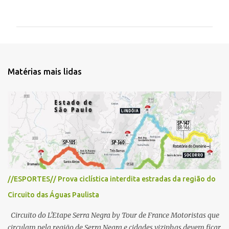
o
m
e
n
t
Matérias mais lidas
á
r
i
o
s
//ESPORTES// Prova ciclística interdita estradas da região do
Circuito das Águas Paulista
Circuito do L'Etape Serra Negra by Tour de France Motoristas que
circulam pela região de Serra Negra e cidades vizinhas devem ficar