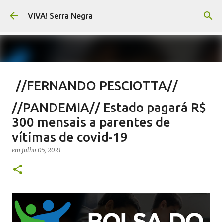
Pular para o conteúdo principal
VIVA! Serra Negra
//FERNANDO PESCIOTTA//
Encurtando caminho
//PANDEMIA// Estado pagará R$
em
agosto 06, 2026
FERNANDO PESCIOTTA
300 mensais a parentes de
NOTÍCIAS SERRA NEGRA
VIVA! SERRA NEGRA
vítimas de covid-19
0
em
julho 05, 2021