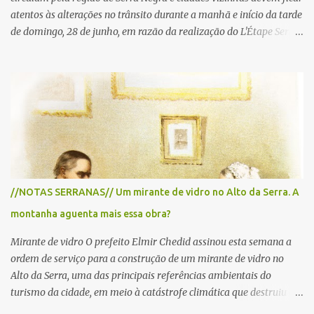
atentos às alterações no trânsito durante a manhã e início da tarde
de domingo, 28 de junho, em razão da realização do L'Étape Serra
Negra by Tour de France presented by Nubank. Considerado o
principal circuito de ciclismo amador da América Latina, o evento
reunirá atletas de diferentes regiões do país e terá percursos
passando pelos municípios de Serra Negra, Amparo, Monte Alegre
do Sul, Lindoia e Socorro. Para garantir a segurança dos
participantes e do público, diversos trechos de rodovias e estradas
da região serão interditados temporariamente ao longo da prova.
A largada será na Rua Coronel Pedro Penteado, em Serra Negra,
para cerca de 2.000 ciclistas, às 6h30. De acordo com o
//NOTAS SERRANAS// Um mirante de vidro no Alto da Serra. A
cronograma da organização e de todas as prefeituras envolvidas,
montanha aguenta mais essa obra?
as interdições ocorrerão de forma programada e os trechos serão
reabertos gradativamente depois da pass...
Mirante de vidro O prefeito Elmir Chedid assinou esta semana a
ordem de serviço para a construção de um mirante de vidro no
Alto da Serra, uma das principais referências ambientais do
turismo da cidade, em meio à catástrofe climática que destruiu o
Estado do Rio Grande do Sul. A tragédia suscitou novamente o