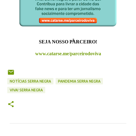
SEJA NOSSO PARCEIRO!
www.catarse.me/parceirodoviva
NOTÍCIAS SERRA NEGRA
PANDEMIA SERRA NEGRA
VIVA! SERRA NEGRA
C