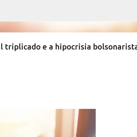
Pular para o conteúdo principal
 triplicado e a hipocrisia bolsonarist
ews derrubam índices de vacinação
SALETE SILVA
SAÚDE SERRA NEGRA
VACINAÇÃO SERRA NEGRA