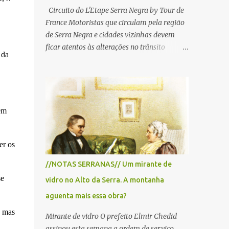
Circuito do L'Etape Serra Negra by Tour de
France Motoristas que circulam pela região
de Serra Negra e cidades vizinhas devem
ficar atentos às alterações no trânsito
 da
durante a manhã e início da tarde de
domingo, 28 de junho, em razão da
realização do L'Étape Serra Negra by Tour
de France presented by Nubank.
Considerado o principal circuito de ciclismo
em
amador da América Latina, o evento reunirá
atletas de diferentes regiões do país e terá
er os
percursos passando pelos municípios de
Serra Negra, Amparo, Monte Alegre do Sul,
//NOTAS SERRANAS// Um mirante de
Lindoia e Socorro. Para garantir a segurança
se
vidro no Alto da Serra. A montanha
dos participantes e do público, diversos
trechos de rodovias e estradas da região
aguenta mais essa obra?
serão interditados temporariamente ao
, mas
Mirante de vidro O prefeito Elmir Chedid
longo da prova. A largada será na Rua
assinou esta semana a ordem de serviço