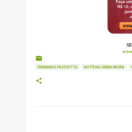
SE
www.
FERNANDO PESCIOTTA
NOTÍCIAS SERRA NEGRA
C
o