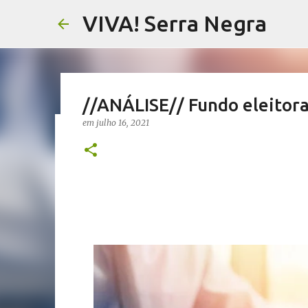
VIVA! Serra Negra
//ANÁLISE// Fundo eleitoral
em
julho 16, 2021
//NOTAS SERRANAS// Fake N
Serra Negra
em
agosto 07, 2026
CARLOS MOTTA
NOTAS SERRANAS
VIVA! SERRA NEGRA NO AR
0