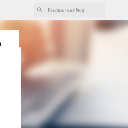
a
 em