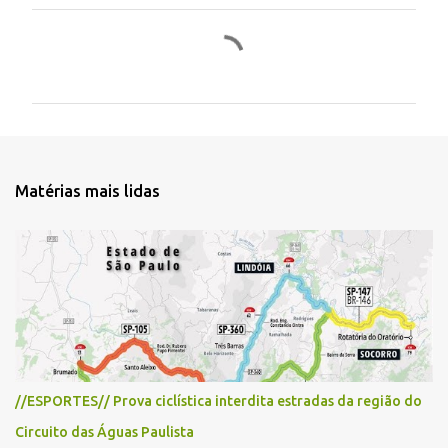
C
o
m
e
n
t
Matérias mais lidas
á
r
i
o
s
//ESPORTES// Prova ciclística interdita estradas da região do
Circuito das Águas Paulista