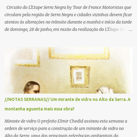
Circuito do L'Etape Serra Negra by Tour de France Motoristas que
circulam pela região de Serra Negra e cidades vizinhas devem ficar
atentos às alterações no trânsito durante a manhã e início da tarde
de domingo, 28 de junho, em razão da realização do L'Étape Serra
Negra by Tour de France presented by Nubank. Considerado o
principal circuito de ciclismo amador da América Latina, o evento
reunirá atletas de diferentes regiões do país e terá percursos
passando pelos municípios de Serra Negra, Amparo, Monte Alegre
do Sul, Lindoia e Socorro. Para garantir a segurança dos
participantes e do público, diversos trechos de rodovias e estradas
da região serão interditados temporariamente ao longo da prova.
A largada será na Rua Coronel Pedro Penteado, em Serra Negra,
para cerca de 2.000 ciclistas, às 6h30. De acordo com o
//NOTAS SERRANAS// Um mirante de vidro no Alto da Serra. A
cronograma da organização e de todas as prefeituras envolvidas,
montanha aguenta mais essa obra?
as interdições ocorrerão de forma programada e os trechos serão
reabertos gradativamente depois da pass...
Mirante de vidro O prefeito Elmir Chedid assinou esta semana a
ordem de serviço para a construção de um mirante de vidro no
Alto da Serra, uma das principais referências ambientais do