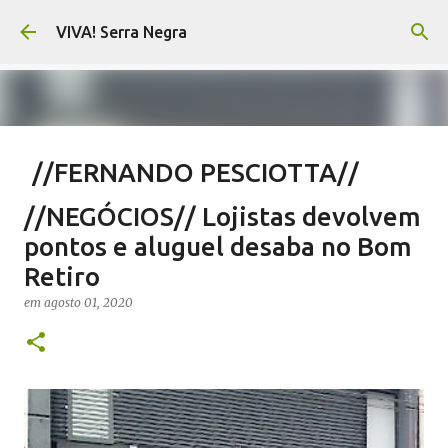
Pular para o conteúdo principal
VIVA! Serra Negra
//FERNANDO PESCIOTTA//
Encurtando caminho
//NEGÓCIOS// Lojistas devolvem
em
agosto 06, 2026
FERNANDO PESCIOTTA
pontos e aluguel desaba no Bom
NOTÍCIAS SERRA NEGRA
VIVA! SERRA NEGRA
Retiro
0
em
agosto 01, 2020