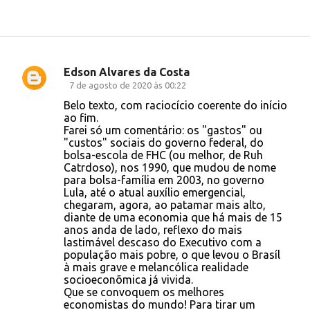
Edson Alvares da Costa
C
7 de agosto de 2020 às 00:22
o
Belo texto, com raciocício coerente do início
ao fim.
m
Farei só um comentário: os "gastos" ou
e
"custos" sociais do governo federal, do
bolsa-escola de FHC (ou melhor, de Ruh
n
Catrdoso), nos 1990, que mudou de nome
t
para bolsa-família em 2003, no governo
Lula, até o atual auxílio emergencial,
á
chegaram, agora, ao patamar mais alto,
r
diante de uma economia que há mais de 15
anos anda de lado, reflexo do mais
i
lastimável descaso do Executivo com a
o
população mais pobre, o que levou o Brasíl
à mais grave e melancólica realidade
s
socioeconõmica já vivida.
Que se convoquem os melhores
economistas do mundo! Para tirar um