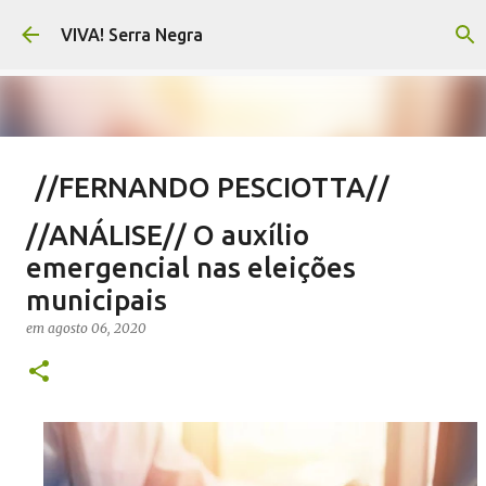
Pular para o conteúdo principal
VIVA! Serra Negra
//FERNANDO PESCIOTTA//
Encurtando caminho
//ANÁLISE// O auxílio
em
agosto 06, 2026
FERNANDO PESCIOTTA
emergencial nas eleições
NOTÍCIAS SERRA NEGRA
VIVA! SERRA NEGRA
municipais
0
em
agosto 06, 2020