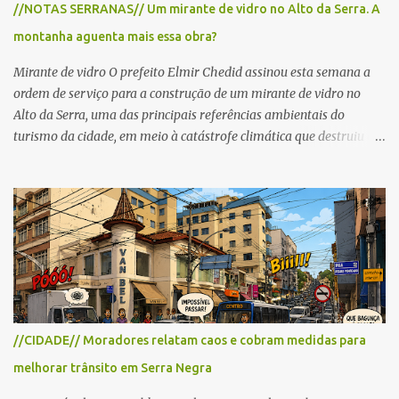
//NOTAS SERRANAS// Um mirante de vidro no Alto da Serra. A
cronograma da organização e de todas as prefeituras envolvidas,
montanha aguenta mais essa obra?
as interdições ocorrerão de forma programada e os trechos serão
reabertos gradativamente depois da pass...
Mirante de vidro O prefeito Elmir Chedid assinou esta semana a
ordem de serviço para a construção de um mirante de vidro no
Alto da Serra, uma das principais referências ambientais do
turismo da cidade, em meio à catástrofe climática que destruiu o
Estado do Rio Grande do Sul. A tragédia suscitou novamente o
debate sobre as mudanças climáticas e o impacto do colapso
ambiental nas políticas públicas. Preservação permanente O Alto
da Serra está localizado em uma das Áreas de Preservação
Permanente no município, chamadas de APP no Código Florestal
Brasileiro, Lei nº 12.651/12. As APPS são protegidas com a função
ambiental de preservar os recursos hídricos, a paisagem, a
proteção do solo e a biodiversidade para assegurar a qualidade de
vida da população. No local já estão instaladas torres de
//CIDADE// Moradores relatam caos e cobram medidas para
transmissão de televisão e telefonia celular, contêineres de uso
melhorar trânsito em Serra Negra
comercial, sanitário público, pequenas construções e uma rampa
para a prática do voo livre. A montanha vai resistir a mais uma