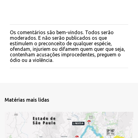
Os comentários são bem-vindos. Todos serão
P
moderados. E não serão publicados os que
o
estimulem o preconceito de qualquer espécie,
s
ofendam, injuriem ou difamem quem quer que seja,
t
contenham acusações improcedentes, preguem o
a
ódio ou a violência.
r
u
m
c
o
m
e
Matérias mais lidas
n
t
á
r
i
o