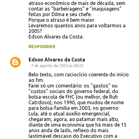
atraso econômico de mais de década, sem
contar as "barbeiragens" e "maquiagens"
feitas por Dilma e seu chefe.
Porque o atraso é bem maior.
Levaremos quantos anos para voltarmos a
2005?
Edson Alvares da Costa.
RESPONDER
Edson Alvares da Costa
7 de agosto de 2020 às 00:22
Belo texto, com raciocício coerente do início
ao fim.
Farei só um comentário: os "gastos" ou
"custos" sociais do governo federal, do
bolsa-escola de FHC (ou melhor, de Ruh
Catrdoso), nos 1990, que mudou de nome
para bolsa-família em 2003, no governo
Lula, até o atual auxílio emergencial,
chegaram, agora, ao patamar mais alto,
diante de uma economia que há mais de 15
anos anda de lado, reflexo do mais
lastimável descaso do Executivo com a