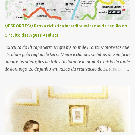
//ESPORTES// Prova ciclística interdita estradas da região do
Circuito das Águas Paulista
Circuito do L'Etape Serra Negra by Tour de France Motoristas que
circulam pela região de Serra Negra e cidades vizinhas devem ficar
atentos às alterações no trânsito durante a manhã e início da tarde
de domingo, 28 de junho, em razão da realização do L'Étape Serra
Negra by Tour de France presented by Nubank. Considerado o
principal circuito de ciclismo amador da América Latina, o evento
reunirá atletas de diferentes regiões do país e terá percursos
passando pelos municípios de Serra Negra, Amparo, Monte Alegre
do Sul, Lindoia e Socorro. Para garantir a segurança dos
participantes e do público, diversos trechos de rodovias e estradas
da região serão interditados temporariamente ao longo da prova.
A largada será na Rua Coronel Pedro Penteado, em Serra Negra,
para cerca de 2.000 ciclistas, às 6h30. De acordo com o