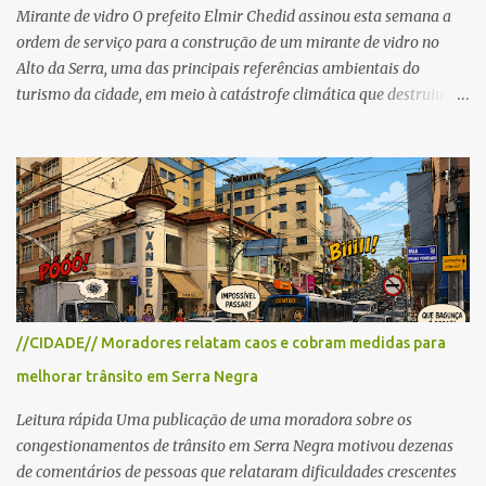
reabertos gradativamente depois da pass...
Mirante de vidro O prefeito Elmir Chedid assinou esta semana a
ordem de serviço para a construção de um mirante de vidro no
Alto da Serra, uma das principais referências ambientais do
turismo da cidade, em meio à catástrofe climática que destruiu o
Estado do Rio Grande do Sul. A tragédia suscitou novamente o
debate sobre as mudanças climáticas e o impacto do colapso
ambiental nas políticas públicas. Preservação permanente O Alto
da Serra está localizado em uma das Áreas de Preservação
Permanente no município, chamadas de APP no Código Florestal
Brasileiro, Lei nº 12.651/12. As APPS são protegidas com a função
ambiental de preservar os recursos hídricos, a paisagem, a
proteção do solo e a biodiversidade para assegurar a qualidade de
vida da população. No local já estão instaladas torres de
//CIDADE// Moradores relatam caos e cobram medidas para
transmissão de televisão e telefonia celular, contêineres de uso
melhorar trânsito em Serra Negra
comercial, sanitário público, pequenas construções e uma rampa
para a prática do voo livre. A montanha vai resistir a mais uma
Leitura rápida Uma publicação de uma moradora sobre os
obra? Im...
congestionamentos de trânsito em Serra Negra motivou dezenas
de comentários de pessoas que relataram dificuldades crescentes