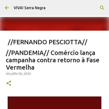
Pular para o conteúdo principal
VIVA! Serra Negra
//FERNANDO PESCIOTTA//
Encurtando caminho
//PANDEMIA// Comércio lança
em
agosto 06, 2026
FERNANDO PESCIOTTA
campanha contra retorno à Fase
NOTÍCIAS SERRA NEGRA
VIVA! SERRA NEGRA
Vermelha
0
em
julho 06, 2020