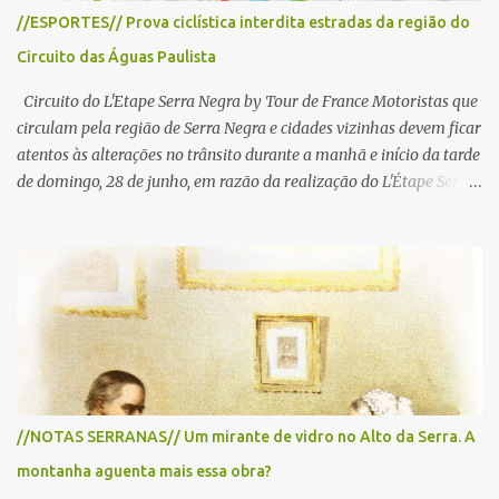
//ESPORTES// Prova ciclística interdita estradas da região do
Circuito das Águas Paulista
Circuito do L'Etape Serra Negra by Tour de France Motoristas que
circulam pela região de Serra Negra e cidades vizinhas devem ficar
atentos às alterações no trânsito durante a manhã e início da tarde
de domingo, 28 de junho, em razão da realização do L'Étape Serra
Negra by Tour de France presented by Nubank. Considerado o
principal circuito de ciclismo amador da América Latina, o evento
reunirá atletas de diferentes regiões do país e terá percursos
passando pelos municípios de Serra Negra, Amparo, Monte Alegre
do Sul, Lindoia e Socorro. Para garantir a segurança dos
participantes e do público, diversos trechos de rodovias e estradas
da região serão interditados temporariamente ao longo da prova.
A largada será na Rua Coronel Pedro Penteado, em Serra Negra,
para cerca de 2.000 ciclistas, às 6h30. De acordo com o
//NOTAS SERRANAS// Um mirante de vidro no Alto da Serra. A
cronograma da organização e de todas as prefeituras envolvidas,
montanha aguenta mais essa obra?
as interdições ocorrerão de forma programada e os trechos serão