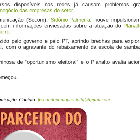
sos disponíveis nas redes já causam problemas gra
negócio das empresas do setor
.
omunicação (Secom),
Sidônio Palmeira
, houve impulsionam
e com informações enviesadas sobre a atuação do
Planalt
eiro
.
zido pelo governo e pelo PT, abrindo brechas para explo
á aí, com o agravante do rebaixamento da escola de samb
nosa de “oportunismo eleitoral” e o Planalto avalia acio
omeçou.
unicação. Contato:
fernandopaulopesciotta@gmail.com