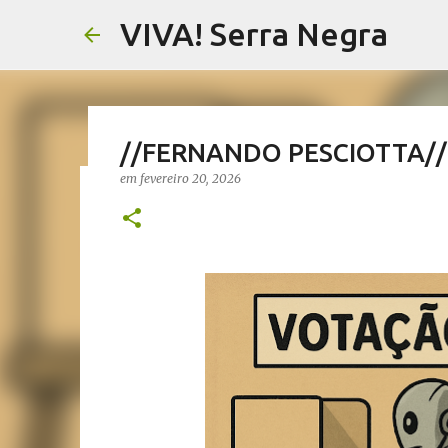
VIVA! Serra Negra
//FERNANDO PESCIOTTA// 
em
fevereiro 20, 2026
//AGRICULTURA// Festival d
visita de Marie Curie a Águ
em
agosto 07, 2026
AGRICULTURA SERRA NEGRA
CAFÉ SE
NOTÍCIAS SERRA NEGRA
VIVA! SERRA NEGRA
0