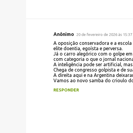
Anônimo
20 de fevereiro de 2026 às 15:37
C
A oposição conservadora e a escol
o
elite doentia, egoísta e perversa.
Já o carro alegórico com o golpe em 
m
com categoria o que o jornal nacion
e
A inteligência pode ser artificial, m
Chega de congresso golpista e de su
n
A direita aqui e na Argentina deixa
t
Vamos ao novo samba do crioulo do
á
RESPONDER
r
i
o
s