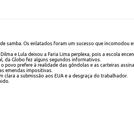
a de samba. Os enlatados foram um sucesso que incomodou e
Dilma e Lula deixou a Faria Lima perplexa, pois a escola ence
al, da Globo fez alguns segundos informativos.
as o povo prefere à realidade das gôndolas e as carteiras assin
as emendas impositivas.
ram clara a submissão aos EUA e a desgraça do trabalhador.
ido.