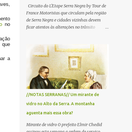
ves,
Circuito do L'Etape Serra Negra by Tour de
France Motoristas que circulam pela região
ento
de Serra Negra e cidades vizinhas devem
o
no
ficar atentos às alterações no trânsito
durante a manhã e início da tarde de
ração
domingo, 28 de junho, em razão da
a que
realização do L'Étape Serra Negra by Tour
de France presented by Nubank.
nar a
Considerado o principal circuito de ciclismo
amador da América Latina, o evento reunirá
atletas de diferentes regiões do país e terá
percursos passando pelos municípios de
Serra Negra, Amparo, Monte Alegre do Sul,
//NOTAS SERRANAS// Um mirante de
Lindoia e Socorro. Para garantir a segurança
vidro no Alto da Serra. A montanha
dos participantes e do público, diversos
trechos de rodovias e estradas da região
aguenta mais essa obra?
serão interditados temporariamente ao
Mirante de vidro O prefeito Elmir Chedid
longo da prova. A largada será na Rua
assinou esta semana a ordem de serviço