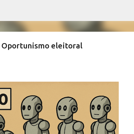
Pular para o conteúdo principal
Oportunismo eleitoral
o Café Especial celebra centenário d
as de Lindoia
RRA NEGRA
CAFEICULTURA SERRA NEGRA
FESTIVAL CAFÉ ÁGUAS DE LINDOIA