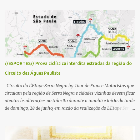
á
r
i
o
s
//ESPORTES// Prova ciclística interdita estradas da região do
Circuito das Águas Paulista
Circuito do L'Etape Serra Negra by Tour de France Motoristas que
circulam pela região de Serra Negra e cidades vizinhas devem ficar
atentos às alterações no trânsito durante a manhã e início da tarde
de domingo, 28 de junho, em razão da realização do L'Étape Serra
Negra by Tour de France presented by Nubank. Considerado o
principal circuito de ciclismo amador da América Latina, o evento
reunirá atletas de diferentes regiões do país e terá percursos
passando pelos municípios de Serra Negra, Amparo, Monte Alegre