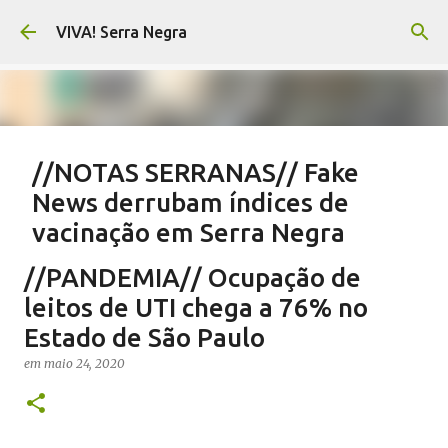
Pular para o conteúdo principal
VIVA! Serra Negra
//NOTAS SERRANAS// Fake
News derrubam índices de
vacinação em Serra Negra
em
agosto 07, 2026
CARLOS MOTTA
NOTAS SERRANAS
//PANDEMIA// Ocupação de
SALETE SILVA
SAÚDE SERRA NEGRA
VACINAÇÃO SERRA NEGRA
leitos de UTI chega a 76% no
VIVA! SERRA NEGRA NO AR
Estado de São Paulo
0
em
maio 24, 2020