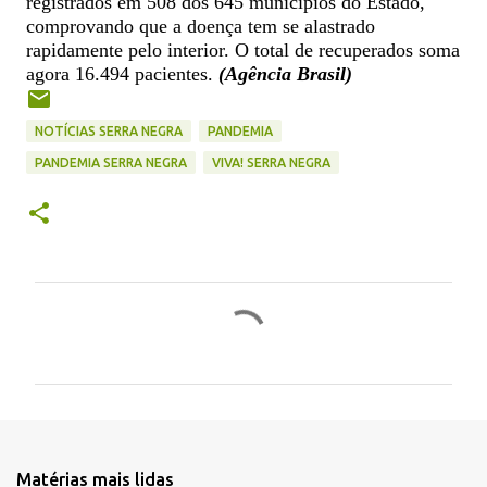
registrados em 508 dos 645 municípios do Estado,
comprovando que a doença tem se alastrado
rapidamente pelo interior. O total de recuperados soma
agora 16.494 pacientes.
(Agência Brasil)
NOTÍCIAS SERRA NEGRA
PANDEMIA
PANDEMIA SERRA NEGRA
VIVA! SERRA NEGRA
C
o
m
e
n
t
Matérias mais lidas