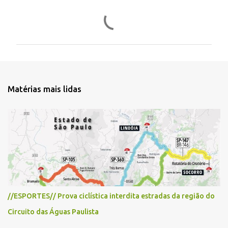
C
o
m
e
n
t
Matérias mais lidas
á
r
i
o
s
//ESPORTES// Prova ciclística interdita estradas da região do
Circuito das Águas Paulista