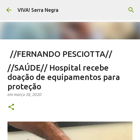
Pular para o conteúdo principal
VIVA! Serra Negra
//FERNANDO PESCIOTTA//
Encurtando caminho
//SAÚDE// Hospital recebe
em
agosto 06, 2026
FERNANDO PESCIOTTA
doação de equipamentos para
NOTÍCIAS SERRA NEGRA
VIVA! SERRA NEGRA
proteção
0
em
março 28, 2020