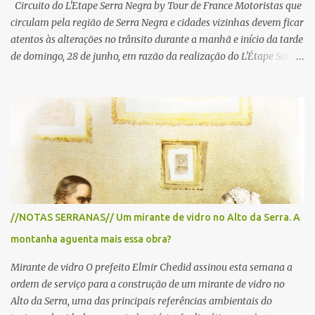
Circuito do L'Etape Serra Negra by Tour de France Motoristas que
circulam pela região de Serra Negra e cidades vizinhas devem ficar
atentos às alterações no trânsito durante a manhã e início da tarde
de domingo, 28 de junho, em razão da realização do L'Étape Serra
Negra by Tour de France presented by Nubank. Considerado o
principal circuito de ciclismo amador da América Latina, o evento
reunirá atletas de diferentes regiões do país e terá percursos
passando pelos municípios de Serra Negra, Amparo, Monte Alegre
do Sul, Lindoia e Socorro. Para garantir a segurança dos
participantes e do público, diversos trechos de rodovias e estradas
da região serão interditados temporariamente ao longo da prova.
A largada será na Rua Coronel Pedro Penteado, em Serra Negra,
para cerca de 2.000 ciclistas, às 6h30. De acordo com o
//NOTAS SERRANAS// Um mirante de vidro no Alto da Serra. A
cronograma da organização e de todas as prefeituras envolvidas,
montanha aguenta mais essa obra?
as interdições ocorrerão de forma programada e os trechos serão
reabertos gradativamente depois da pass...
Mirante de vidro O prefeito Elmir Chedid assinou esta semana a
ordem de serviço para a construção de um mirante de vidro no
Alto da Serra, uma das principais referências ambientais do