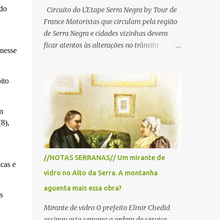
 do
Circuito do L'Etape Serra Negra by Tour de
France Motoristas que circulam pela região
de Serra Negra e cidades vizinhas devem
ficar atentos às alterações no trânsito
 nesse
durante a manhã e início da tarde de
domingo, 28 de junho, em razão da
realização do L'Étape Serra Negra by Tour
ito
de France presented by Nubank.
Considerado o principal circuito de ciclismo
m
amador da América Latina, o evento reunirá
8),
atletas de diferentes regiões do país e terá
percursos passando pelos municípios de
Serra Negra, Amparo, Monte Alegre do Sul,
//NOTAS SERRANAS// Um mirante de
Lindoia e Socorro. Para garantir a segurança
cas e
vidro no Alto da Serra. A montanha
dos participantes e do público, diversos
trechos de rodovias e estradas da região
aguenta mais essa obra?
s
serão interditados temporariamente ao
Mirante de vidro O prefeito Elmir Chedid
longo da prova. A largada será na Rua
assinou esta semana a ordem de serviço