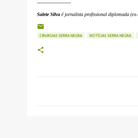
----------------------
Salete Silva
é jornalista profissional diplomada (ex
CIRURGIAS SERRA NEGRA
NOTÍCIAS SERRA NEGRA
C
o
m
e
n
t