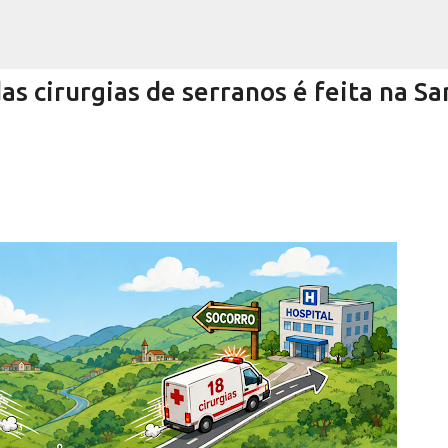
Pular para o conteúdo principal
s cirurgias de serranos é feita na Sa
Encurtando caminho
RRA NEGRA
VIVA! SERRA NEGRA