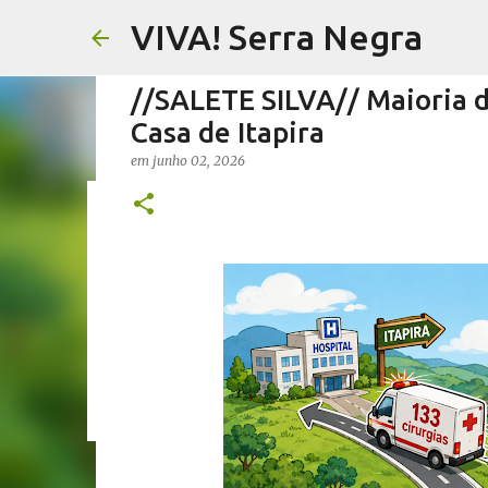
VIVA! Serra Negra
//SALETE SILVA// Maioria da
Casa de Itapira
em
junho 02, 2026
//FERNANDO PESCIOTTA// 
em
agosto 06, 2026
FERNANDO PESCIOTTA
NOTÍCIAS SE
0