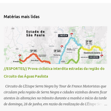
e
n
t
Matérias mais lidas
á
r
i
o
s
//ESPORTES// Prova ciclística interdita estradas da região do
Circuito das Águas Paulista
Circuito do L'Etape Serra Negra by Tour de France Motoristas que
circulam pela região de Serra Negra e cidades vizinhas devem ficar
atentos às alterações no trânsito durante a manhã e início da tarde
de domingo, 28 de junho, em razão da realização do L'Étape Serra
Negra by Tour de France presented by Nubank. Considerado o