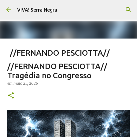
Pular para o conteúdo principal
VIVA! Serra Negra
//FERNANDO PESCIOTTA//
Encurtando caminho
//FERNANDO PESCIOTTA//
em
agosto 06, 2026
FERNANDO PESCIOTTA
Tragédia no Congresso
NOTÍCIAS SERRA NEGRA
VIVA! SERRA NEGRA
em
maio 25, 2026
0