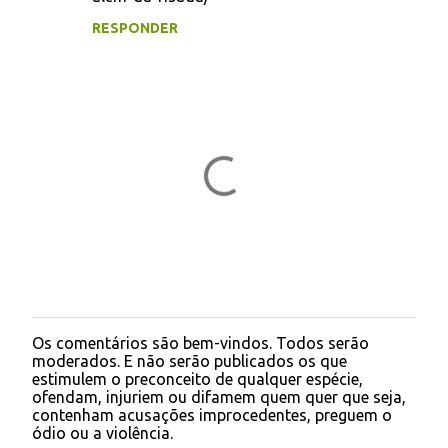
r
RESPONDER
i
o
s
Os comentários são bem-vindos. Todos serão
P
moderados. E não serão publicados os que
o
estimulem o preconceito de qualquer espécie,
s
ofendam, injuriem ou difamem quem quer que seja,
t
contenham acusações improcedentes, preguem o
a
ódio ou a violência.
r