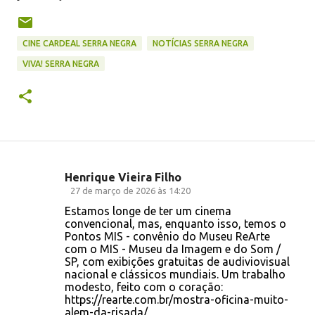
CINE CARDEAL SERRA NEGRA
NOTÍCIAS SERRA NEGRA
VIVA! SERRA NEGRA
Henrique Vieira Filho
C
27 de março de 2026 às 14:20
o
Estamos longe de ter um cinema
convencional, mas, enquanto isso, temos o
m
Pontos MIS - convênio do Museu ReArte
e
com o MIS - Museu da Imagem e do Som /
SP, com exibições gratuitas de audiviovisual
n
nacional e clássicos mundiais. Um trabalho
t
modesto, feito com o coração:
https://rearte.com.br/mostra-oficina-muito-
á
alem-da-risada/