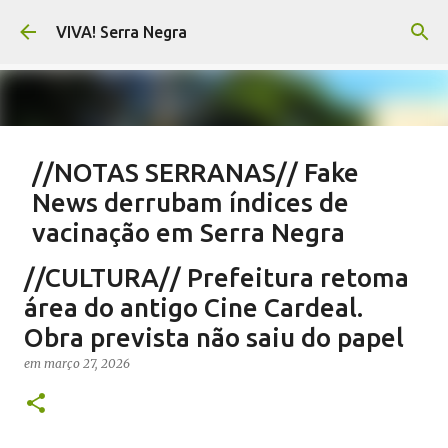
Pular para o conteúdo principal
VIVA! Serra Negra
//NOTAS SERRANAS// Fake
News derrubam índices de
vacinação em Serra Negra
em
agosto 07, 2026
CARLOS MOTTA
NOTAS SERRANAS
//CULTURA// Prefeitura retoma
SALETE SILVA
SAÚDE SERRA NEGRA
VACINAÇÃO SERRA NEGRA
área do antigo Cine Cardeal.
VIVA! SERRA NEGRA NO AR
Obra prevista não saiu do papel
0
em
março 27, 2026