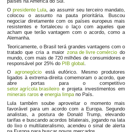
países na América do Sul.
O
presidente Lula
, ao assumir seu terceiro mandato,
colocou o assunto na pauta prioritária. Buscou
negociar diretamente com os países europeus mais
resistentes e fortaleceu o laço com aqueles que
acham que terão vantagem com o acordo, como a
Alemanha.
Teoricamente, o Brasil terá grandes vantagens com o
tratado que cria a maior
zona de livre comércio
do
mundo, com mais de 720 milhões de consumidores e
responsável por 25% do
PIB global
.
O
agronegócio
está eufórico. Mesmo produtores
ligados à extrema-direita comemoram o acordo, que
abre portas para o competitivo
setor agrícola brasileiro
e projeta investimentos em
minerais raros
e
energia limpa
no País.
Lula também soube aproveitar o momento mais
favorável para um acordo com a Europa. Segundo
analistas, a postura de Donald Trump, elevando
tarifas e buscando acordos bilaterais, jogando na lata
do lixo o multilateralismo, acendeu o sinal de alerta
na Europa para buscar novos mercados.