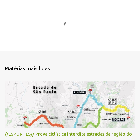
C
o
m
e
n
t
Matérias mais lidas
á
r
i
o
s
//ESPORTES// Prova ciclística interdita estradas da região do