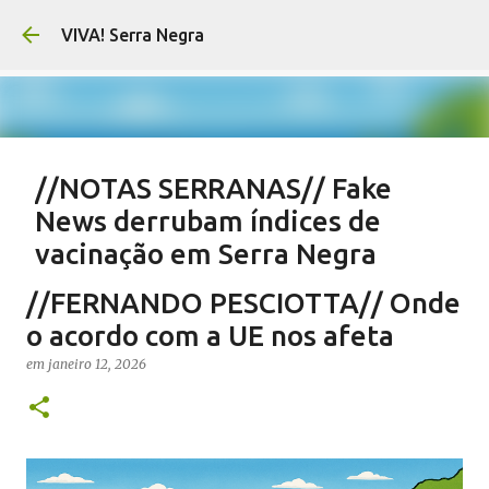
Pular para o conteúdo principal
VIVA! Serra Negra
//NOTAS SERRANAS// Fake
News derrubam índices de
vacinação em Serra Negra
em
agosto 07, 2026
CARLOS MOTTA
NOTAS SERRANAS
//FERNANDO PESCIOTTA// Onde
SALETE SILVA
SAÚDE SERRA NEGRA
VACINAÇÃO SERRA NEGRA
o acordo com a UE nos afeta
VIVA! SERRA NEGRA NO AR
em
janeiro 12, 2026
0