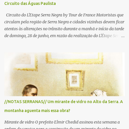
Circuito das Águas Paulista
Circuito do L'Etape Serra Negra by Tour de France Motoristas que
circulam pela região de Serra Negra e cidades vizinhas devem ficar
atentos às alterações no trânsito durante a manhã e início da tarde
de domingo, 28 de junho, em razão da realização do L'Étape Serra
Negra by Tour de France presented by Nubank. Considerado o
principal circuito de ciclismo amador da América Latina, o evento
reunirá atletas de diferentes regiões do país e terá percursos
passando pelos municípios de Serra Negra, Amparo, Monte Alegre
do Sul, Lindoia e Socorro. Para garantir a segurança dos
participantes e do público, diversos trechos de rodovias e estradas
da região serão interditados temporariamente ao longo da prova.
A largada será na Rua Coronel Pedro Penteado, em Serra Negra,
para cerca de 2.000 ciclistas, às 6h30. De acordo com o
//NOTAS SERRANAS// Um mirante de vidro no Alto da Serra. A
cronograma da organização e de todas as prefeituras envolvidas,
montanha aguenta mais essa obra?
as interdições ocorrerão de forma programada e os trechos serão
reabertos gradativamente depois da pass...
Mirante de vidro O prefeito Elmir Chedid assinou esta semana a