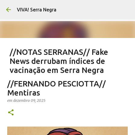
Pular para o conteúdo principal
VIVA! Serra Negra
//NOTAS SERRANAS// Fake
News derrubam índices de
vacinação em Serra Negra
em
agosto 07, 2026
CARLOS MOTTA
NOTAS SERRANAS
//FERNANDO PESCIOTTA//
SALETE SILVA
SAÚDE SERRA NEGRA
VACINAÇÃO SERRA NEGRA
Mentiras
VIVA! SERRA NEGRA NO AR
em
dezembro 09, 2025
0