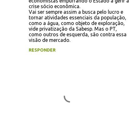
economistas empurrando o Estado a gerir a
á
crise sócio econômica.
r
Vai ser sempre assim a busca pelo lucro e
tornar atividades essenciais da população,
i
como a água, como objeto de exploração,
o
vide privatização da Sabesp. Mas o PT,
como outros de esquerda, são contra essa
s
visão de mercado.
RESPONDER