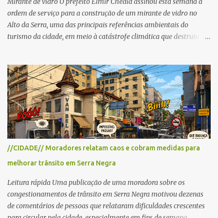
Mirante de vidro O prefeito Elmir Chedid assinou esta semana a
ordem de serviço para a construção de um mirante de vidro no
Alto da Serra, uma das principais referências ambientais do
turismo da cidade, em meio à catástrofe climática que destruiu o
Estado do Rio Grande do Sul. A tragédia suscitou novamente o
debate sobre as mudanças climáticas e o impacto do colapso
ambiental nas políticas públicas. Preservação permanente O Alto
da Serra está localizado em uma das Áreas de Preservação
Permanente no município, chamadas de APP no Código Florestal
Brasileiro, Lei nº 12.651/12. As APPS são protegidas com a função
ambiental de preservar os recursos hídricos, a paisagem, a
proteção do solo e a biodiversidade para assegurar a qualidade de
vida da população. No local já estão instaladas torres de
//CIDADE// Moradores relatam caos e cobram medidas para
transmissão de televisão e telefonia celular, contêineres de uso
melhorar trânsito em Serra Negra
comercial, sanitário público, pequenas construções e uma rampa
para a prática do voo livre. A montanha vai resistir a mais uma
Leitura rápida Uma publicação de uma moradora sobre os
obra? Im...
congestionamentos de trânsito em Serra Negra motivou dezenas
de comentários de pessoas que relataram dificuldades crescentes
para circular pela cidade, especialmente em fins de semana,