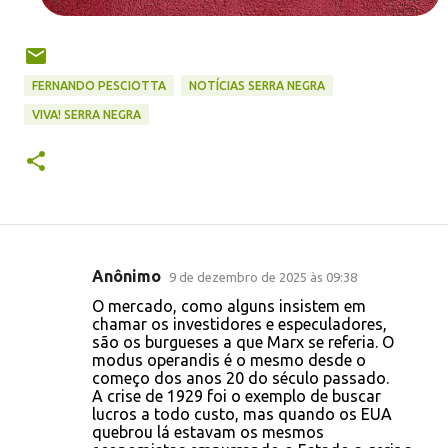
FERNANDO PESCIOTTA
NOTÍCIAS SERRA NEGRA
VIVA! SERRA NEGRA
Anônimo
9 de dezembro de 2025 às 09:38
C
O mercado, como alguns insistem em
o
chamar os investidores e especuladores,
são os burgueses a que Marx se referia. O
m
modus operandis é o mesmo desde o
e
começo dos anos 20 do século passado.
A crise de 1929 foi o exemplo de buscar
n
lucros a todo custo, mas quando os EUA
t
quebrou lá estavam os mesmos