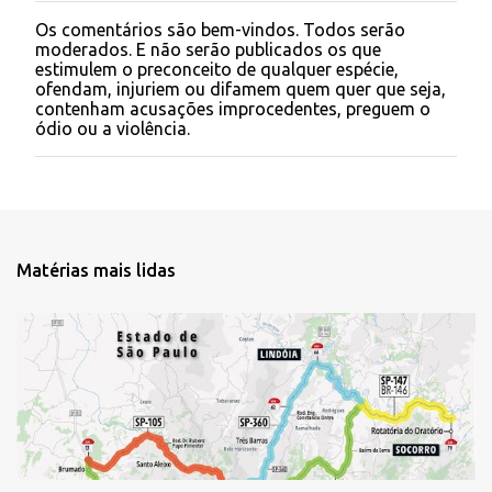
Os comentários são bem-vindos. Todos serão
P
moderados. E não serão publicados os que
o
estimulem o preconceito de qualquer espécie,
s
ofendam, injuriem ou difamem quem quer que seja,
t
contenham acusações improcedentes, preguem o
a
ódio ou a violência.
r
u
m
c
o
m
e
Matérias mais lidas
n
t
á
r
i
o