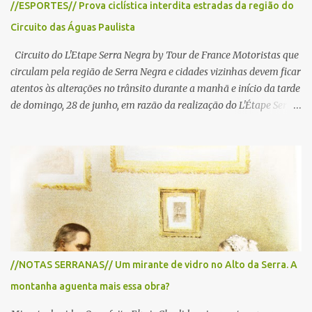
//ESPORTES// Prova ciclística interdita estradas da região do
Circuito das Águas Paulista
Circuito do L'Etape Serra Negra by Tour de France Motoristas que
circulam pela região de Serra Negra e cidades vizinhas devem ficar
atentos às alterações no trânsito durante a manhã e início da tarde
de domingo, 28 de junho, em razão da realização do L'Étape Serra
Negra by Tour de France presented by Nubank. Considerado o
principal circuito de ciclismo amador da América Latina, o evento
reunirá atletas de diferentes regiões do país e terá percursos
passando pelos municípios de Serra Negra, Amparo, Monte Alegre
do Sul, Lindoia e Socorro. Para garantir a segurança dos
participantes e do público, diversos trechos de rodovias e estradas
da região serão interditados temporariamente ao longo da prova.
A largada será na Rua Coronel Pedro Penteado, em Serra Negra,
para cerca de 2.000 ciclistas, às 6h30. De acordo com o
//NOTAS SERRANAS// Um mirante de vidro no Alto da Serra. A
cronograma da organização e de todas as prefeituras envolvidas,
montanha aguenta mais essa obra?
as interdições ocorrerão de forma programada e os trechos serão
reabertos gradativamente depois da pass...