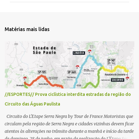
e
n
t
Matérias mais lidas
á
r
i
o
s
//ESPORTES// Prova ciclística interdita estradas da região do
Circuito das Águas Paulista
Circuito do L'Etape Serra Negra by Tour de France Motoristas que
circulam pela região de Serra Negra e cidades vizinhas devem ficar
atentos às alterações no trânsito durante a manhã e início da tarde
de domingo, 28 de junho, em razão da realização do L'Étape Serra