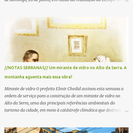
Negra by Tour de France presented by Nubank. Considerado o
principal circuito de ciclismo amador da América Latina, o evento
reunirá atletas de diferentes regiões do país e terá percursos
passando pelos municípios de Serra Negra, Amparo, Monte Alegre
do Sul, Lindoia e Socorro. Para garantir a segurança dos
participantes e do público, diversos trechos de rodovias e estradas
da região serão interditados temporariamente ao longo da prova.
A largada será na Rua Coronel Pedro Penteado, em Serra Negra,
para cerca de 2.000 ciclistas, às 6h30. De acordo com o
//NOTAS SERRANAS// Um mirante de vidro no Alto da Serra. A
cronograma da organização e de todas as prefeituras envolvidas,
montanha aguenta mais essa obra?
as interdições ocorrerão de forma programada e os trechos serão
reabertos gradativamente depois da pass...
Mirante de vidro O prefeito Elmir Chedid assinou esta semana a
ordem de serviço para a construção de um mirante de vidro no
Alto da Serra, uma das principais referências ambientais do
turismo da cidade, em meio à catástrofe climática que destruiu o
Estado do Rio Grande do Sul. A tragédia suscitou novamente o
debate sobre as mudanças climáticas e o impacto do colapso
ambiental nas políticas públicas. Preservação permanente O Alto