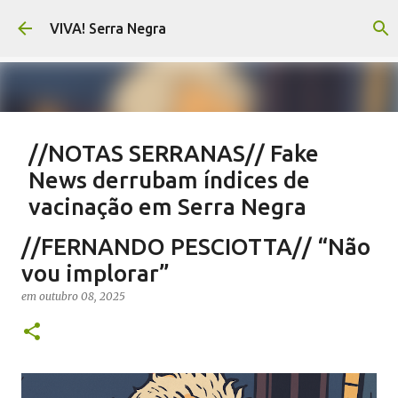
Pular para o conteúdo principal
VIVA! Serra Negra
//NOTAS SERRANAS// Fake
News derrubam índices de
vacinação em Serra Negra
em
agosto 07, 2026
CARLOS MOTTA
NOTAS SERRANAS
//FERNANDO PESCIOTTA// “Não
SALETE SILVA
SAÚDE SERRA NEGRA
VACINAÇÃO SERRA NEGRA
vou implorar”
VIVA! SERRA NEGRA NO AR
em
outubro 08, 2025
0