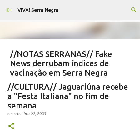
Pular para o conteúdo principal
VIVA! Serra Negra
//NOTAS SERRANAS// Fake
News derrubam índices de
vacinação em Serra Negra
em
agosto 07, 2026
CARLOS MOTTA
NOTAS SERRANAS
//CULTURA// Jaguariúna recebe
SALETE SILVA
SAÚDE SERRA NEGRA
VACINAÇÃO SERRA NEGRA
a "Festa Italiana" no fim de
VIVA! SERRA NEGRA NO AR
semana
0
em
setembro 02, 2025