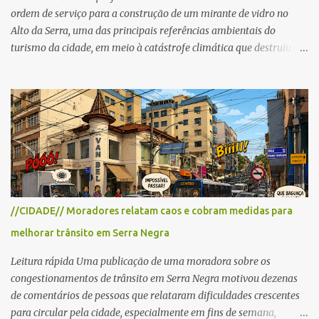
ordem de serviço para a construção de um mirante de vidro no
Alto da Serra, uma das principais referências ambientais do
turismo da cidade, em meio à catástrofe climática que destruiu o
Estado do Rio Grande do Sul. A tragédia suscitou novamente o
debate sobre as mudanças climáticas e o impacto do colapso
ambiental nas políticas públicas. Preservação permanente O Alto
da Serra está localizado em uma das Áreas de Preservação
Permanente no município, chamadas de APP no Código Florestal
Brasileiro, Lei nº 12.651/12. As APPS são protegidas com a função
ambiental de preservar os recursos hídricos, a paisagem, a
proteção do solo e a biodiversidade para assegurar a qualidade de
vida da população. No local já estão instaladas torres de
//CIDADE// Moradores relatam caos e cobram medidas para
transmissão de televisão e telefonia celular, contêineres de uso
melhorar trânsito em Serra Negra
comercial, sanitário público, pequenas construções e uma rampa
para a prática do voo livre. A montanha vai resistir a mais uma
Leitura rápida Uma publicação de uma moradora sobre os
obra? Im...
congestionamentos de trânsito em Serra Negra motivou dezenas
de comentários de pessoas que relataram dificuldades crescentes
para circular pela cidade, especialmente em fins de semana,