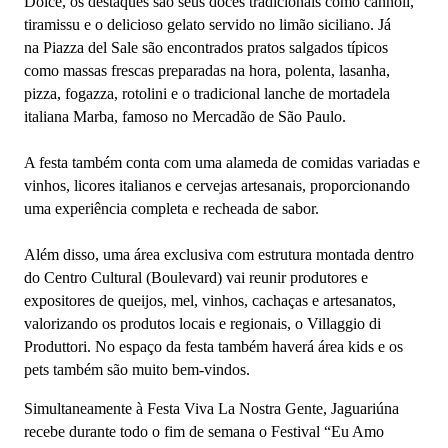
Dolce
, os destaques são seus doces tradicionais como cannoli,
tiramissu e o delicioso gelato servido no limão siciliano. Já
na
Piazza del Sale
são encontrados pratos salgados típicos
como massas frescas preparadas na hora, polenta, lasanha,
pizza, fogazza, rotolini e o tradicional lanche de mortadela
italiana Marba, famoso no Mercadão de São Paulo.
A festa também conta com uma alameda de comidas variadas e
vinhos, licores italianos e cervejas artesanais, proporcionando
uma experiência completa e recheada de sabor.
Além disso, uma área exclusiva com estrutura montada dentro
do Centro Cultural (Boulevard) vai reunir produtores e
expositores de queijos, mel, vinhos, cachaças e artesanatos,
valorizando os produtos locais e regionais, o
Villaggio di
Produttori
. No espaço da festa também haverá área kids e os
pets também são muito bem-vindos.
Simultaneamente à Festa Viva La Nostra Gente, Jaguariúna
recebe durante todo o fim de semana o Festival
“Eu Amo