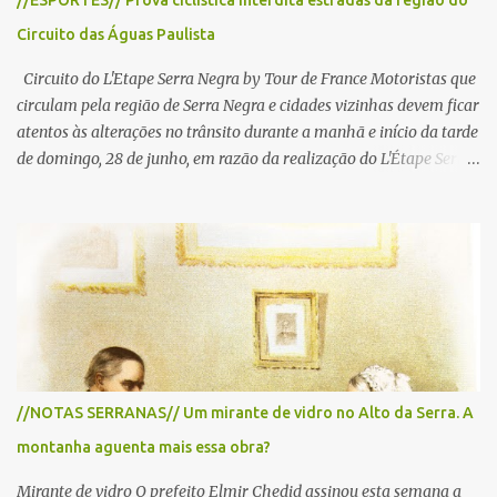
//ESPORTES// Prova ciclística interdita estradas da região do
Circuito das Águas Paulista
Circuito do L'Etape Serra Negra by Tour de France Motoristas que
circulam pela região de Serra Negra e cidades vizinhas devem ficar
atentos às alterações no trânsito durante a manhã e início da tarde
de domingo, 28 de junho, em razão da realização do L'Étape Serra
Negra by Tour de France presented by Nubank. Considerado o
principal circuito de ciclismo amador da América Latina, o evento
reunirá atletas de diferentes regiões do país e terá percursos
passando pelos municípios de Serra Negra, Amparo, Monte Alegre
do Sul, Lindoia e Socorro. Para garantir a segurança dos
participantes e do público, diversos trechos de rodovias e estradas
da região serão interditados temporariamente ao longo da prova.
A largada será na Rua Coronel Pedro Penteado, em Serra Negra,
para cerca de 2.000 ciclistas, às 6h30. De acordo com o
//NOTAS SERRANAS// Um mirante de vidro no Alto da Serra. A
cronograma da organização e de todas as prefeituras envolvidas,
montanha aguenta mais essa obra?
as interdições ocorrerão de forma programada e os trechos serão
reabertos gradativamente depois da pass...
Mirante de vidro O prefeito Elmir Chedid assinou esta semana a